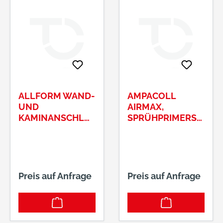
ALLFORM WAND-
AMPACOLL
UND
AIRMAX,
KAMINANSCHLU
SPRÜHPRIMERSP
SS ALU-E
RÜHPRIMER
COWAFLEX 3
500ML
00MM S
CHWARZ P
LISSIERT
Preis auf Anfrage
Preis auf Anfrage