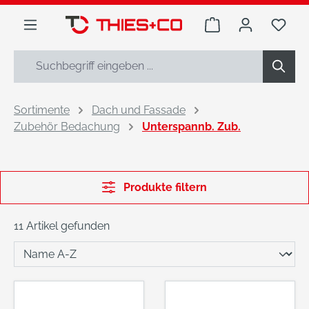
alt springen
Warenkorb enthäl
Du h
Sortimente
Dach und Fassade
Zubehör Bedachung
Unterspannb. Zub.
Produkte filtern
11 Artikel gefunden