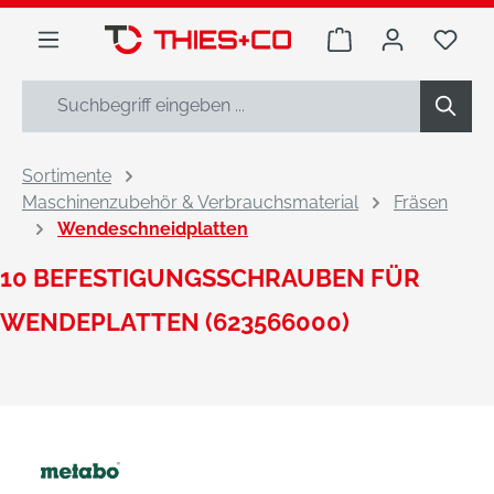
alt springen
Warenkorb enthäl
Du h
Sortimente
Maschinenzubehör & Verbrauchsmaterial
Fräsen
Wendeschneidplatten
10 BEFESTIGUNGSSCHRAUBEN FÜR
WENDEPLATTEN (623566000)
Bildergalerie überspringen