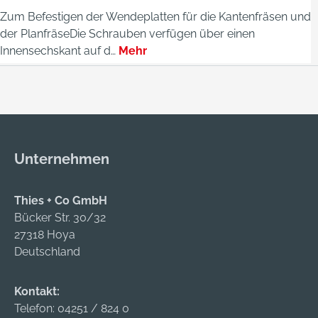
Zum Befestigen der Wendeplatten für die Kantenfräsen und
der PlanfräseDie Schrauben verfügen über einen
Innensechskant auf d…
Mehr
Unternehmen
Thies + Co GmbH
Bücker Str. 30/32
27318 Hoya
Deutschland
Kontakt:
Telefon:
04251 / 824 0