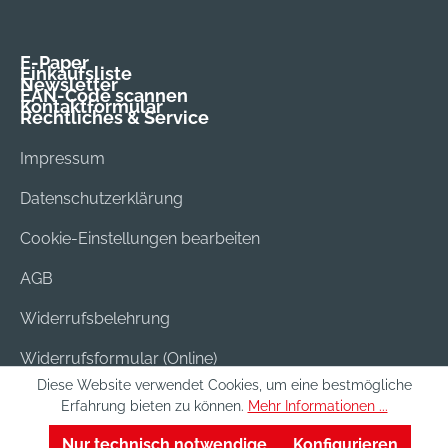
E-Paper
Einkaufsliste
Newsletter
EAN-Code scannen
Kontaktformular
Rechtliches & Service
Impressum
Datenschutzerklärung
Cookie-Einstellungen bearbeiten
AGB
Widerrufsbelehrung
Widerrufsformular (Online)
Diese Website verwendet Cookies, um eine bestmögliche
Versand & Bezahlung
Erfahrung bieten zu können.
Mehr Informationen ...
Batterieentsorgung
Nur technisch notwendige
Konfigurieren