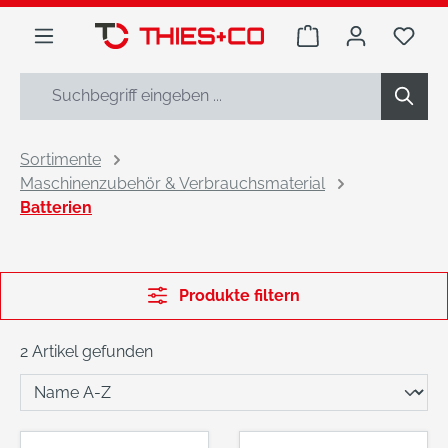
alt springen
Warenkorb enthäl
Du h
Sortimente
Maschinenzubehör & Verbrauchsmaterial
Batterien
Produkte filtern
2 Artikel gefunden