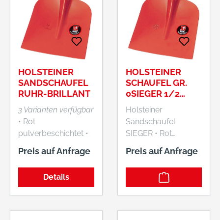
Goethestr. 27, 58313
Herdecke, DE,
+492330601101,
vlasic@idealspaten.c
om
HOLSTEINER
HOLSTEINER
SANDSCHAUFEL
SCHAUFEL GR.
RUHR-BRILLANT
0SIEGER 1/2
GEHOBEN
3 Varianten verfügbar
Holsteiner
• Rot
Sandschaufel
pulverbeschichtet •
SIEGER • Rot
Spezial gehärtet
pulverbeschichtet,
Preis auf Anfrage
Preis auf Anfrage
gehärtet Lieferung:
Ohne Stiel Hersteller:
Details
Idealspaten-Bredt
GmbH & Co.KG,
Goethestr. 27, 58313
Herdecke, DE,