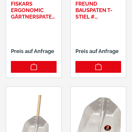
FISKARS
FREUND
ERGONOMIC
BAUSPATEN T-
GÄRTNERSPATEN
STIEL #
, SPITZ # 1066708
69196ESCHESTIE
2000 G
L 85CM UND
TRITT # 1190531
Preis auf Anfrage
Preis auf Anfrage