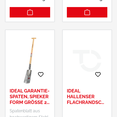
IDEAL GARANTIE-
IDEAL
SPATEN, SPIEKER
HALLENSER
FORM GRÖSSE 2, P
FLACHRANDSCH
OLIERT MIT G
AUFEL GR.7 MIT
Spatenblatt aus
EBOGENEM E
STAHLKANTE,OH