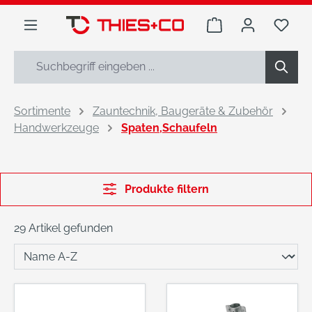
alt springen
Warenkorb enthäl
Du h
Sortimente
Zauntechnik, Baugeräte & Zubehör
Handwerkzeuge
Spaten,Schaufeln
Produkte filtern
29 Artikel gefunden