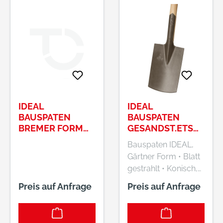
+492330601101,
vlasic@idealspaten.c
om
IDEAL
IDEAL
BAUSPATEN
BAUSPATEN
BREMER FORM
GESANDST.ETS
GR. 1, MIT
85 CM GR. 2
Bauspaten IDEAL,
ESCHEN-T-STIEL
Gärtner Form • Blatt
gestrahlt • Konisch,
selbstschärfend
Preis auf Anfrage
Preis auf Anfrage
gewalzt • Aus einem
Stück gefertigt
Hersteller: