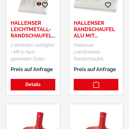
HALLENSER
HALLENSER
LEICHTMETALL-
RANDSCHAUFEL
RANDSCHAUFEL
ALU MIT
FAVORIT, MIT
SCHUTZKANTE
2 Varianten verfügbar
Hallenser
SCHUTZKANTE
GR. 7IDEAL
• Mit 6-fach
Leichtmetall-
genieteter Dülle •
Randschaufel
Blattstärke 2 mm •
FAVORIT, mit
Preis auf Anfrage
Preis auf Anfrage
Mit hochgezogener
Schutzkante • Mit 6-
Schulter • Mit
fach genieteter Dülle
Details
Schutzkante
• Blattstärke 2 mm •
Mit hochgezogener
Schulter • Mit
Schutzkante
Hersteller:
Idealspaten-Bredt
GmbH & Co.KG,