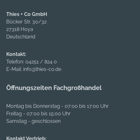
g kurze
Transportwege
Thies + Co GmbH
minimieren den CO-
Bücker Str. 30/32
Ausstoß durch
27318 Hoya
Verwendung von
Deutschland
Rohstoffen aus
Deutschland und der
EU hochwertiger
Kontakt:
Stahl sichert eine
Telefon:
04251 / 824 0
optimale
E-Mail:
info@thies-co.de
Funktionalität des
Werkzeugs und ist
Öffnungszeiten Fachgroßhandel
ohne
Qualitätsverlust zu
100% recycelbar
Montag bis Donnerstag - 07:00 bis 17:00 Uhr
Holz ist als
Freitag - 07:00 bis 15:00 Uhr
nachwachsender
Samstag - geschlossen
Rohstoff
ressourcenschonen
Kontakt Vertrieb: