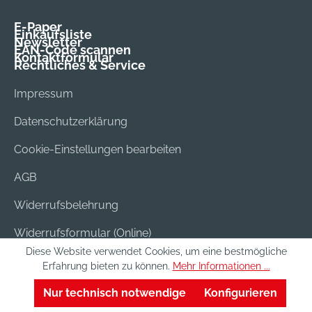
E-Paper
Einkaufsliste
Newsletter
EAN-Code scannen
Kontaktformular
Rechtliches & Service
Impressum
Datenschutzerklärung
Cookie-Einstellungen bearbeiten
AGB
Widerrufsbelehrung
Widerrufsformular (Online)
Diese Website verwendet Cookies, um eine bestmögliche
Versand & Bezahlung
Erfahrung bieten zu können.
Mehr Informationen ...
Batterieentsorgung
Nur technisch notwendige
Konfigurieren