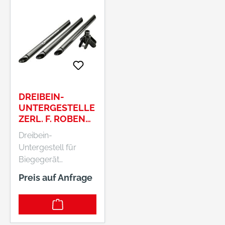
DREIBEIN-
UNTERGESTELLE
ZERL. F. ROBEND
2000+3000ROTHE
Dreibein-
NBERGER
Untergestell für
Biegegerät
ROBEND®
Preis auf Anfrage
Hersteller:
ROTHENBERGER
Werkzeuge GmbH,
Industriestrasse 7,