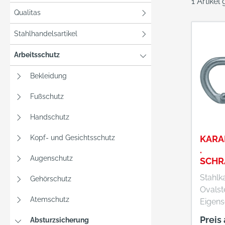
1 Artikel
Qualitas
Stahlhandelsartikel
Arbeitsschutz
Bekleidung
Fußschutz
Handschutz
Kopf- und Gesichtsschutz
KARA
.
Augenschutz
SCHR
HL,EN
Stahlk
Gehörschutz
KNSK
Ovalst
Atemschutz
Eigenscha
den Ei
Preis
Absturzsicherung