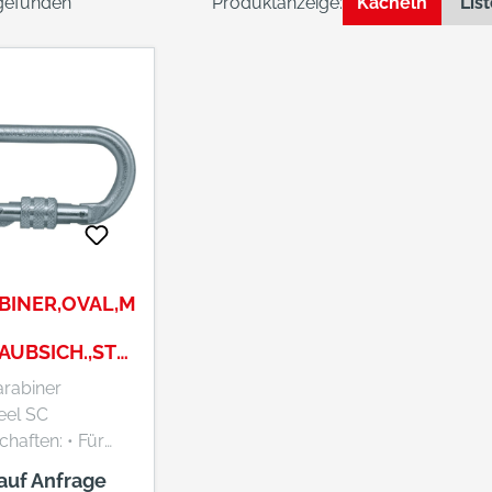
 gefunden
Produktanzeige:
Kacheln
Lis
BINER,OVAL,M
AUBSICH.,STA
 362, 22
arabiner
YLOTEC
eel SC
ften: • Für
nsatz mit
 auf Anfrage