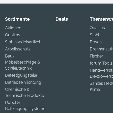
Sortimente
Deals
Themenwe
Aktionen
Qualitas
Qualitas
Stahl
Stahlhandelsartikel
Bosch
Arbeitsschutz
Brennenstuh
Bau-,
Fischer
Möbelbeschläge &
forum Tools
Schließtechnik
Handwerkst
Befestigungsteile
Elektrower
Betriebseinrichtung
Sanitär, Hei
Chemische &
Klima
Technische Produkte
Dübel &
Befestigungssysteme