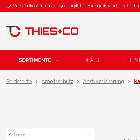
Versandkostenfrei ab 150 € (gilt bei Fachgroßhandelsartikeln)
springen
Zur Hauptnavigation springen
SORTIMENTE
DEALS
THEM
Sortimente
Arbeitsschutz
Absturzsicherung
Ka
Aktionen