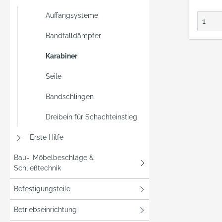
Seilrollen 
Aufna
Auffangsysteme
Sicherun
Bandfalldämpfer
Zentra
Standplatz • 
Karabiner
Haupta
Bruchl
Seile
8 kN • Max. Öffnung: 17
mm • Max.
Bandschlingen
Lebens
Dreibein für Schachteinstieg
Zulas
12275-
Erste Hilfe
B:2004 Material: Sta
(galvan
Bau-, Möbelbeschläge &
Gewicht: 0,16 kg
Schließtechnik
109 m
Befestigungsteile
Herste
GmbH,
Betriebseinrichtung
Mühle