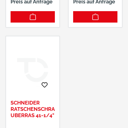
Preis auf Anfrage
Preis auf Anfrage
e Abluftführung
durch den Handgriff
vermeidet
Staubaufwirbelung
im Arbeitsbereich
Anzugsmoment in 3
Stufen einstellbar für
unterschiedliche
Schraubfälle
Langlebiges
Doppelhammer-
Schlagwerk
SCHNEIDER
RATSCHENSCHRA
UBERRAS 41-1/4"