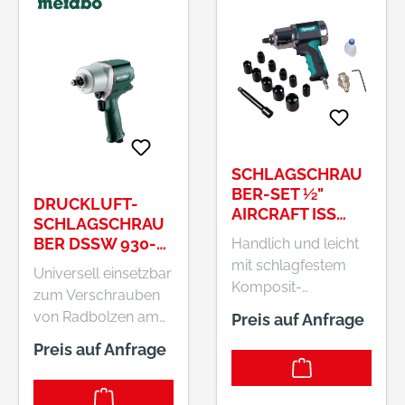
SCHLAGSCHRAU
BER-SET ½"
DRUCKLUFT-
AIRCRAFT ISS
SCHLAGSCHRAU
1/2" KOMPOSIT
BER DSSW 930-
Handlich und leicht
1/2" (601549000)
mit schlagfestem
Universell einsetzbar
KARTON
Komposit-
zum Verschrauben
GehäuseMit
von Radbolzen am
Preis auf Anfrage
Doppelhammerschl
PKW, für
Preis auf Anfrage
agwerk für raschen
Montagearbeiten
Drehmomentaufbau
und Reparaturen
Abluftführung über
Handlich und leicht