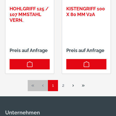
HOHLGRIFF 125 /
KISTENGRIFF 100
107 MMSTAHL
X 80 MM V2A
VERN.
Preis auf Anfrage
Preis auf Anfrage
Seite
Seite
1
2
Unternehmen