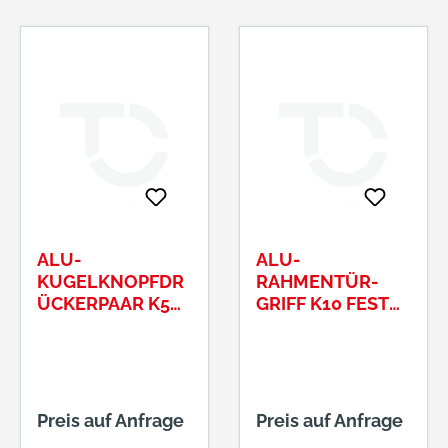
ALU-
ALU-
KUGELKNOPFDR
RAHMENTÜR-
ÜCKERPAAR K5
GRIFF K10 FEST
8MM VKT TS35-
AUFKANTIGER
45MM F01
SERIE VESTA M12-
GEWINDE315/02
F01
Preis auf Anfrage
Preis auf Anfrage