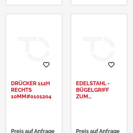
DRÜCKER 112H
EDELSTAHL -
RECHTS
BÜGELGRIFF
10MM#0101204
ZUM
ANSCHWEISSEN#
GN 426.3-12-1
60NI
Preis auf Anfrage
Preis auf Anfrage