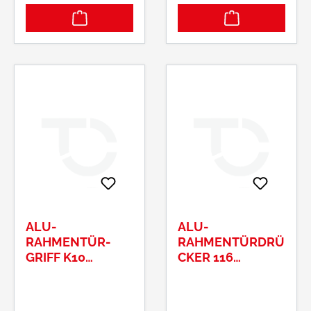
ALU-
ALU-
RAHMENTÜR-
RAHMENTÜRDRÜ
GRIFF K10
CKER 116
FESTDREHBAR
FESTDREHBAR
AUFK SERIE
AUF SERIE DIONE
VESTA8MM VKT
ASYMETRISCH8M