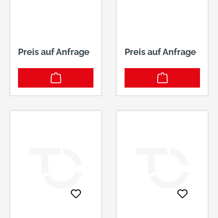
FESTDREHBAR
FESTDREHBAR
AU SERIE DIONE
AU SERIE VESTA
ASYMETRISCH8M
8MM VKT2308
M VKT 391 F01
F01
Preis auf Anfrage
Preis auf Anfrage