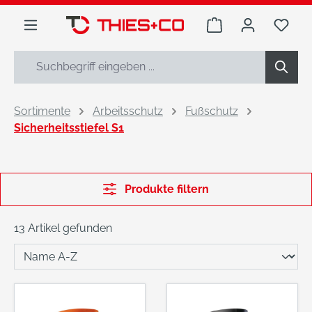
alt springen
Warenkorb enthäl
Du h
Sortimente
Arbeitsschutz
Fußschutz
Sicherheitsstiefel S1
Produkte filtern
13 Artikel gefunden