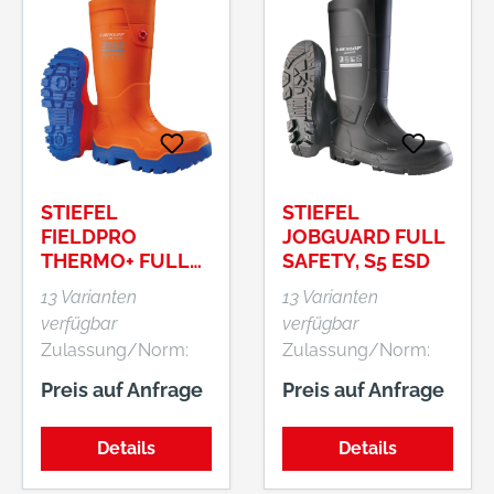
STIEFEL
STIEFEL
FIELDPRO
JOBGUARD FULL
THERMO+ FULL
SAFETY, S5 ESD
SAFETY, S5L SR
13 Varianten
13 Varianten
verfügbar
verfügbar
Zulassung/Norm:
Zulassung/Norm:
EN ISO 20345:2022
EN ISO 20345:2011
Preis auf Anfrage
Preis auf Anfrage
S5L, CI CR SR FO LG
S5 AN SRC
Eigenschaften: •
Eigenschaften: •
Details
Details
Perfektionierte
Perfektionierte
Passform mit
Passform mit