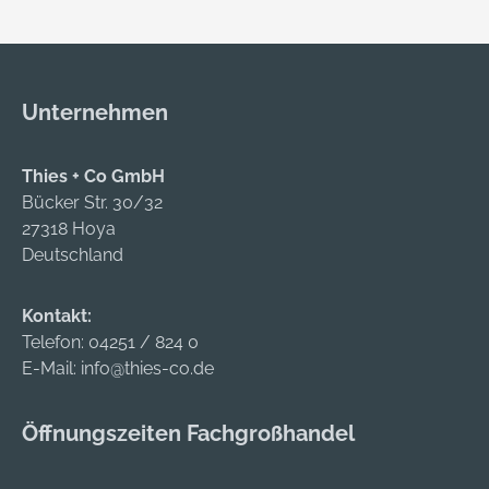
Wege-
Ärmelbündchen •
Reißverschluss •
Zwei seitliche
Seiten-, Maßstab-,
Durchgriffe • Zwei
Gesäßtasche • Zwei
Gesäß- und eine
Unternehmen
seitliche Durchgriffe •
Maßstabtasche
Gummizug im
Material: 100 %
Rückenteil Material:
Baumwolle,
Thies + Co GmbH
100 % Baumwolle,
Diagonal-Köper, 290
Bücker Str. 30/32
290 g/m²
g/m²
27318 Hoya
Zulassung/Norm:
Deutschland
Einlauffest nach DIN
EN IOSO 6330
Kontakt:
Telefon:
04251 / 824 0
E-Mail:
info@thies-co.de
Öffnungszeiten Fachgroßhandel