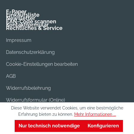
E-Paper
Einkaufsliste
Newsletter
EAN-Code scannen
Kontaktformular
Rechtliches & Service
Impressum
Datenschutzerklärung
Cookie-Einstellungen bearbeiten
AGB
Widerrufsbelehrung
Widerrufsformular (Online)
Diese Website verwendet Cookies, um eine bestmögliche
Versand & Bezahlung
Erfahrung bieten zu können.
Mehr Informationen ...
Batterieentsorgung
Nur technisch notwendige
Konfigurieren