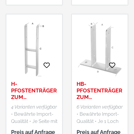
200 Stück.
200 Stück.
H-
HB-
PFOSTENTRÄGER
PFOSTENTRÄGER
ZUM
ZUM
EINBETONIEREN,
AUFDÜBELN,
4 Varianten verfügbar
6 Varianten verfügbar
FEUERVERZINKT,
FEUERVERZINKT
• Bewährte Import-
• Bewährte Import-
MATERIALSTÄRK
Qualität • Je Seite mit
Qualität • Je 1 Loch
E 8,0 MM
2 Löchern, Loch-Ø
pro Seite, Loch-Ø
Preis auf Anfrage
Preis auf Anfrage