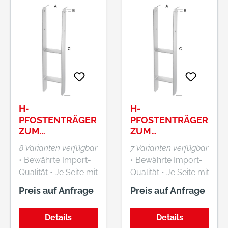
H-
H-
PFOSTENTRÄGER
PFOSTENTRÄGER
ZUM
ZUM
EINBETONIEREN,
EINBETONIEREN,
8 Varianten verfügbar
7 Varianten verfügbar
FEUERVERZINKT,
FEUERVERZINKT,
• Bewährte Import-
• Bewährte Import-
MATERIALSTÄRK
MATERIALSTÄRK
Qualität • Je Seite mit
Qualität • Je Seite mit
E 5 MM
E 5,6 MM
2 Löchern, Loch-Ø
2 Löchern, Loch-Ø
Preis auf Anfrage
Preis auf Anfrage
12,5 mm •
12,5 mm •
Pfosteneinlass: 300
Pfosteneinlass: 300
Details
Details
mm Palettenmenge:
mm Palettenmenge: