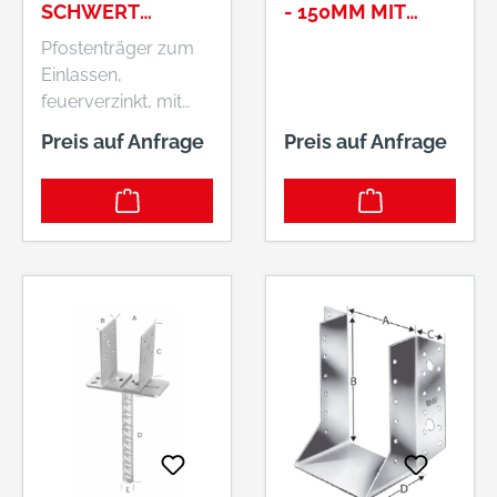
SCHWERT
- 150MM MIT
IMPORT E-
STEINDOLLE
Pfostenträger zum
NORMPRO
250MM # 1580
Einlassen,
feuerverzinkt, mit
Schwert • Im
Preis auf Anfrage
Preis auf Anfrage
Schwert 4 Löcher:
Loch-Ø 10,5 mm • In
der Grundplatte 4
Löcher: Loch-Ø 10,5
mm Palettenmenge:
500 Stück.
Hersteller:
Einkaufsbüro
Deutscher
Eisenhändler GmbH,
EDE Platz 1, 42389
Wuppertal, DE,
+4920260960,