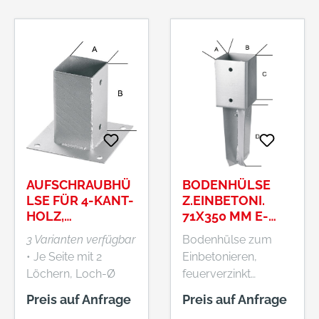
Freifläche •
Entwässerung von
Fassaden- und
Terrassenoberfläche
n, rückstaufrei • Als
Kontroll- und
Reinigungseinrichtun
g • Bei niedrigen
Türanschlusshöhen •
Zur Umsetzung
barrierefreier,
AUFSCHRAUBHÜ
BODENHÜLSE
rollstuhlgerechter
LSE FÜR 4-KANT-
Z.EINBETONI.
Übergänge • Auch
HOLZ,
71X350 MM E-
FEUERVERZINKT
NORMPRO
zur direkten
3 Varianten verfügbar
Bodenhülse zum
Auflagerung auf
• Je Seite mit 2
Einbetonieren,
tragfähigem
Löchern, Loch-Ø
feuerverzinkt
Untergrund geeignet
10,5 mm
Palettenmenge: 200
Preis auf Anfrage
Preis auf Anfrage
• Durch die flache
Stück. Hersteller:
Geometrie (21 x 140