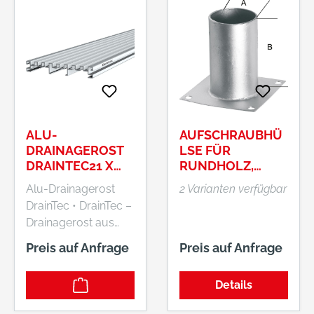
ALU-
AUFSCHRAUBHÜ
DRAINAGEROST
LSE FÜR
DRAINTEC21 X
RUNDHOLZ,
140 X 4000 MM
FEUERVERZINKT
Alu-Drainagerost
2 Varianten verfügbar
DrainTec • DrainTec –
Drainagerost aus
Aluminium • Das
Preis auf Anfrage
Preis auf Anfrage
Anforderungsprofil
für eine
Details
baukonstruktive
Umsetzung einer