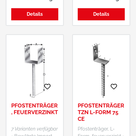
12,5 mm •
11,0 mm
Pfosteneinlass: 400
Palettenmenge: 500
Details
Details
mm Palettenmenge:
Stück.
100 Stück.
PFOSTENTRÄGER
PFOSTENTRÄGER
, FEUERVERZINKT
TZN L-FORM 75
CE
7 Varianten verfügbar
Pfostenträger, L-