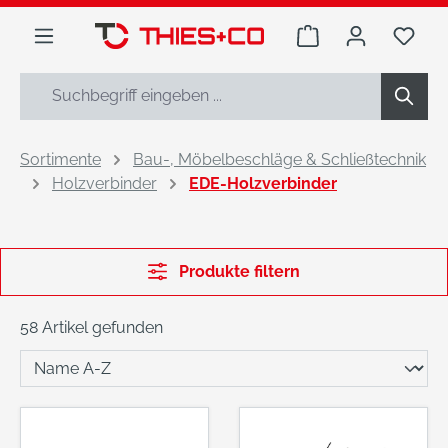
alt springen
Warenkorb enthäl
Du h
Sortimente
Bau-, Möbelbeschläge & Schließtechnik
Holzverbinder
EDE-Holzverbinder
Produkte filtern
58 Artikel gefunden