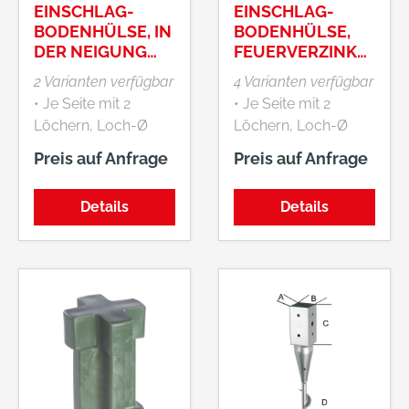
EINSCHLAG-
EINSCHLAG-
BODENHÜLSE, IN
BODENHÜLSE,
DER NEIGUNG
FEUERVERZINKT,
VERSTELLBAR,
MATERIALSTÄRK
2 Varianten verfügbar
4 Varianten verfügbar
FEUERVERZINKT
E 1,8 MM
• Je Seite mit 2
• Je Seite mit 2
Löchern, Loch-Ø
Löchern, Loch-Ø
10,5 mm •
10,5 mm
Preis auf Anfrage
Preis auf Anfrage
Materialstärke: 2,0–
2,3 mm
Details
Details