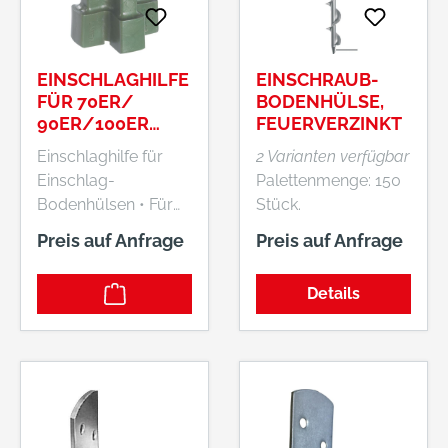
EINSCHLAGHILFE
EINSCHRAUB-
FÜR 70ER/
BODENHÜLSE,
90ER/100ER
FEUERVERZINKT
BODENHÜLSE E-
Einschlaghilfe für
2 Varianten verfügbar
NORMPRO
Einschlag-
Palettenmenge: 150
Bodenhülsen • Für
Stück.
70er-, 90er- und
Preis auf Anfrage
Preis auf Anfrage
100er-Bodenhülsen
Hersteller:
Details
Einkaufsbüro
Deutscher
Eisenhändler GmbH,
EDE Platz 1, 42389
Wuppertal, DE,
+4920260960,
webkontakt@ede.de