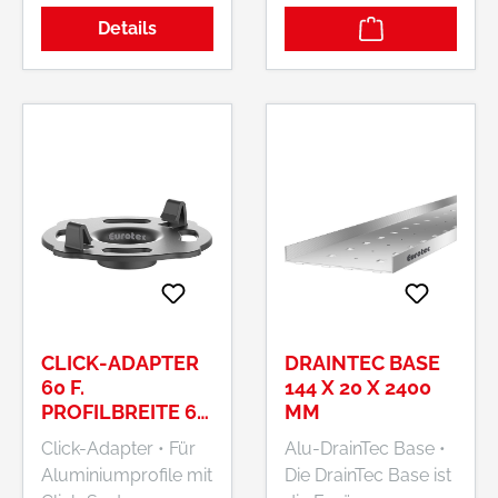
Einkaufsbüro
mm) ist die
Details
Deutscher
Kombination mit
Eisenhändler GmbH,
marktüblichen
EDE Platz 1, 42389
Terrassendielen oder
Wuppertal, DE,
Feinsteinzeugplatten
+4920260960,
möglich Hersteller:
webkontakt@ede.de
E.u.r.o.Tec GmbH,
Siemensstraße 24,
42551 Velbert, DE,
+49205195770,
info@eurotec-
gruppe.de
CLICK-ADAPTER
DRAINTEC BASE
60 F.
144 X 20 X 2400
PROFILBREITE 60
MM
MM
Click-Adapter • Für
Alu-DrainTec Base •
Aluminiumprofile mit
Die DrainTec Base ist