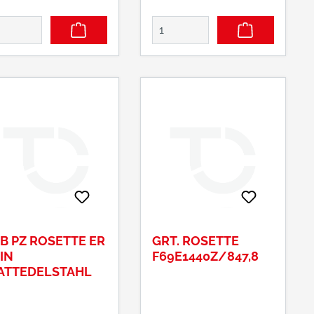
B PZ ROSETTE ER
GRT. ROSETTE
IN
F69E1440Z/847,8
ATTEDELSTAHL