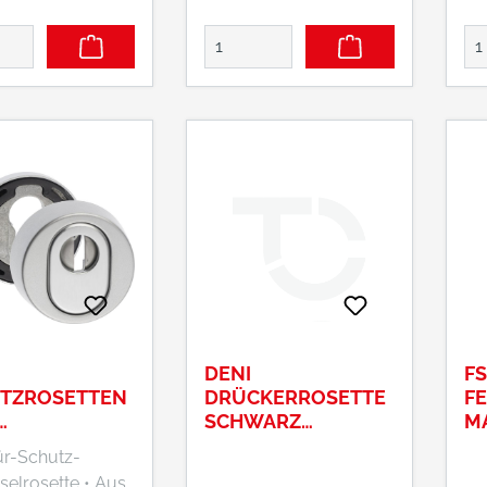
DENI
FS
TZROSETTEN
DRÜCKERROSETTE
FE
SCHWARZ
M
5MM,SCHACHT
#3312#3312100020
r-Schutz-
K BIS
lrosette • Aus