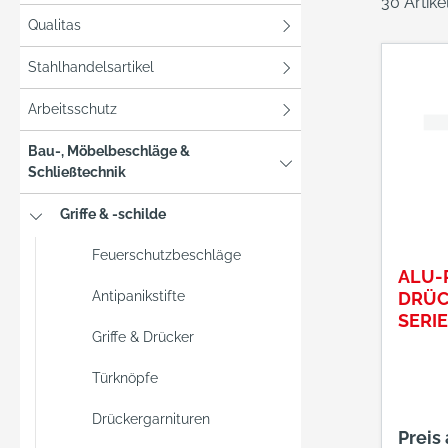
30 Artik
Qualitas
Stahlhandelsartikel
Arbeitsschutz
Bau-, Möbelbeschläge &
Schließtechnik
Griffe & -schilde
Feuerschutzbeschläge
ALU-
Antipanikstifte
DRÜC
SERIE
Griffe & Drücker
VEST
10MM
Türknöpfe
F01
Drückergarnituren
Preis