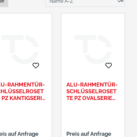
te
LU-RAHMENTÜR-
ALU-RAHMENTÜR-
CHLÜSSELROSET
SCHLÜSSELROSET
 PZ KANTIGSERIE
TE PZ OVALSERIE
ESTA 8MM
VESTA 8MM
STANZT 3319 F01
GESTANZT 3393 F01
eis auf Anfrage
Preis auf Anfrage