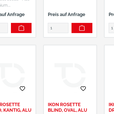
MM 7256 F01
nium,
rbig, eloxiert •
 auf Anfrage
Preis auf Anfrage
Pr
ylinder gelocht,
deckung •
igungsabstand
kt
raubt, mit
en • Rund,
messer 55 mm •
onstruktion
Stahl • Türart
üren,
kstoff Holz,
tandsklasse ES
IN
 ROSETTE
IKON ROSETTE
IK
ive Skinpack mit
, KANTIG, ALU
BLIND, OVAL, ALU
DR