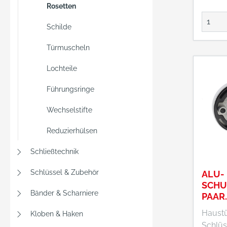
Rosetten
Schilde
Türmuscheln
Lochteile
Führungsringe
Wechselstifte
Reduzierhülsen
Schließtechnik
Schlüssel & Zubehör
ALU-
SCHU
Bänder & Scharniere
PAAR
ZA,1
Haustü
Kloben & Haken
ELPAC
Schlüsse