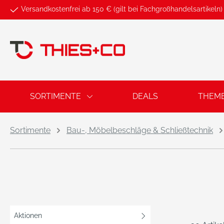
Versandkostenfrei ab 150 € (gilt bei Fachgroßhandelsartikeln)
springen
Zur Hauptnavigation springen
SORTIMENTE
DEALS
THEM
Sortimente
Bau-, Möbelbeschläge & Schließtechnik
Aktionen