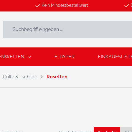
Kein Mindestbestellwert
ENWELTEN
E-PAPER
EINKAUFSLIST
Griffe & -schilde
Rosetten