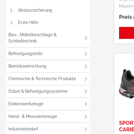
Maxima
Absturzsicherung
Gute P
Preis
Wasser
Erste Hilfe
Atmungsak
TEX Fußbett: AIR-
Bau-, Möbelbeschläge &
Schließtechnik
ACTIVE® S
MEINDL
Befestigungsteile
Materi
robus
Betriebseinrichtung
Oberleder Gew
g (Grö
Chemische & Technische Produkte
Dübel & Befestigungssysteme
Elektrowerkzeuge
Hand- & Messwerkzeuge
SPOR
CARIB
Industriebedarf