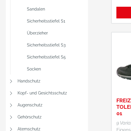
Wasse
Grite
Sandalen
Material: Oberma
Sicherheitsstiefel S1
aus b
Leder, Innenfutter aus
Überzieher
atmun
Doppe
Sicherheitsstiefel S3
Sicherheitsstiefel S5
Socken
Handschutz
Kopf- und Gesichtsschutz
FREI
Augenschutz
TOLE
01
Gehörschutz
9 Vari
Atemschutz
Eigensc