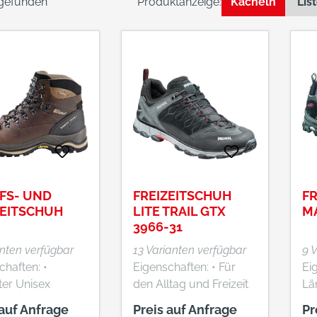
 gefunden
Produktanzeige:
Kacheln
Lis
FS- UND
FREIZEITSCHUH
FR
ZEITSCHUH
LITE TRAIL GTX
MA
3966-31
anten verfügbar
13 Varianten verfügbar
9 
haften: •
Eigenschaften: • Für
Eig
er Unisex
den Alltag und Freizeit
Lä
ngschuh •
geeignet • Wasserdicht
Bü
 auf Anfrage
Preis auf Anfrage
Pr