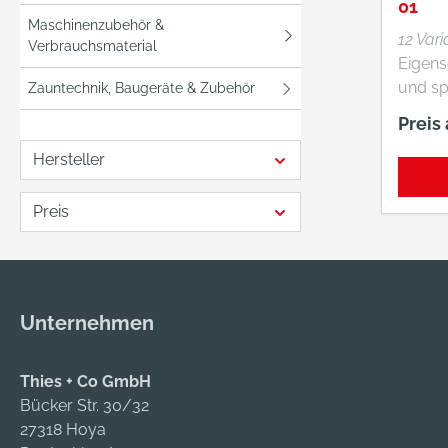
01
Maschinenzubehör &
12 Var
Verbrauchsmaterial
Eigenschaf
und spo
Zauntechnik, Baugeräte & Zubehör
Optim
Preis
durch
Hersteller
System • Wasserd
Fußbett: AIR-AC
Sohle: MEINDL Trail
Preis
Activity Sp
Oberma
Velour
Futter
Unternehmen
Gewich
Thies + Co GmbH
Bücker Str. 30/32
27318 Hoya