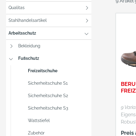
9 Artikel
Qualitas
Stahlhandelsartikel
Arbeitsschutz
Bekleidung
Fußschutz
Freizeitschuhe
Sicherheitschuhe S1
BERU
FREI
Sicherheitschuhe S2
9 Vari
Sicherheitschuhe S3
Eigensc
Wattstiefel
Robust
Trekki
Preis
Zubehör