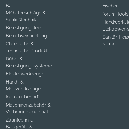
Bau-,
Fischer
Möbelbeschläge &
forum Tools
Schließtechnik
Handwerkst
Befestigungsteile
Elektrower
Betriebseinrichtung
Sanitär, Hei
Chemische &
Klima
Technische Produkte
Dübel &
Befestigungssysteme
Elektrowerkzeuge
Hand- &
Messwerkzeuge
Industriebedarf
Maschinenzubehör &
Verbrauchsmaterial
Zauntechnik,
Baugeräte &