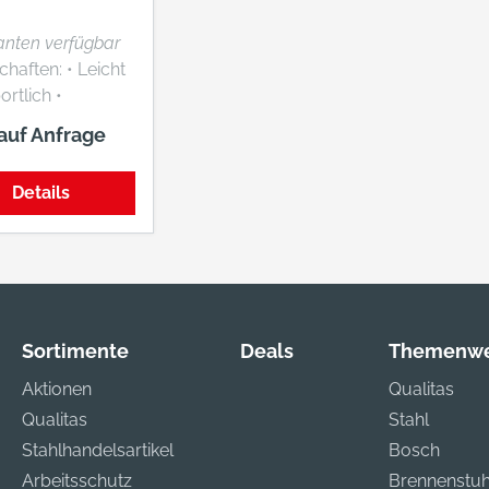
Metallfrei. PVC-frei. Gr.
35-48. O1 SRC
ianten verfügbar
ten: • Leicht
rtlich •
ale Anpassung
 auf Anfrage
 Duo-Lacing-
icht
Details
TIVE®
ort Material:
terial aus
 und Mesh,
 aus GORE TEX
Sortimente
Deals
Themenwe
t: 340 g
Aktionen
Qualitas
Qualitas
Stahl
Stahlhandelsartikel
Bosch
Arbeitsschutz
Brennenstuh