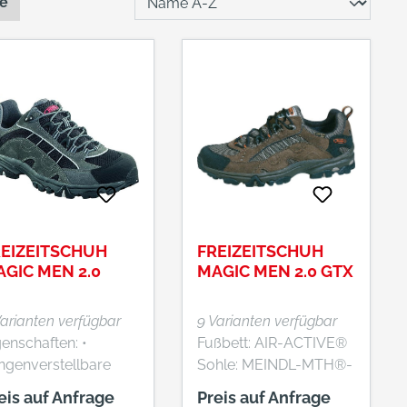
te
EIZEITSCHUH
FREIZEITSCHUH
GIC MEN 2.0
MAGIC MEN 2.0 GTX
Varianten verfügbar
9 Varianten verfügbar
enschaften: •
Fußbett: AIR-ACTIVE®
ngenverstellbare
Sohle: MEINDL-MTH®-
gel
Magic, Kevlar®-Einlage
eis auf Anfrage
Preis auf Anfrage