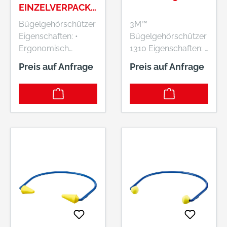
EINZELVERPACKT
BLAU / GELB
Bügelgehörschützer
3M™
FORTIS
Eigenschaften: •
Bügelgehörschützer
Ergonomisch
1310 Eigenschaften: •
geformt • Präzise
Flexible Bügel •
Preis auf Anfrage
Preis auf Anfrage
Einstellung der
Besonders leicht •
Kopfweite
Runde Stöpsel sitzen
Dämmwerte: SNR =
oberflächlich im
24 dB(A), H = 27 dB,
Gehörgang • Stöpsel
M = 20 dB, L = 19 dB
einfach
Eigenschaften: •
auszutauschen
Ergonomisch
Dämmwerte: SNR =
geformt • Präzise
26 dB(A), H = 30
Einstellung der
dB(A), M = 22 dB(A), L
Kopfweite
= 19 dB(A)
Dämmwerte: SNR =
Zulassung/Norm:
24 dB(A), H = 27 dB,
Nach EN 352-2
M = 20 dB, L = 19 dB
Hersteller: 3M