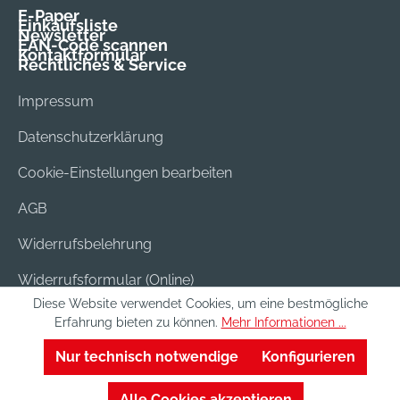
E-Paper
Einkaufsliste
Newsletter
EAN-Code scannen
Kontaktformular
Rechtliches & Service
Impressum
Datenschutzerklärung
Cookie-Einstellungen bearbeiten
AGB
Widerrufsbelehrung
Widerrufsformular (Online)
Diese Website verwendet Cookies, um eine bestmögliche
Versand & Bezahlung
Erfahrung bieten zu können.
Mehr Informationen ...
Batterieentsorgung
Nur technisch notwendige
Konfigurieren
Alle Cookies akzeptieren