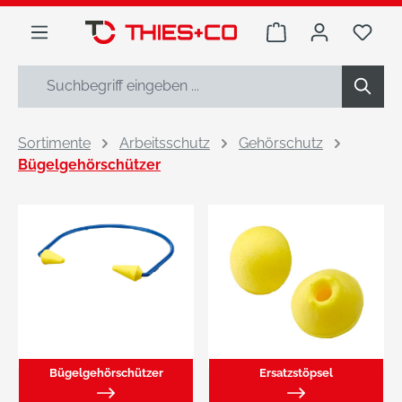
alt springen
Warenkorb enthäl
Du h
Sortimente
Arbeitsschutz
Gehörschutz
Bügelgehörschützer
Bügelgehörschützer
Ersatzstöpsel