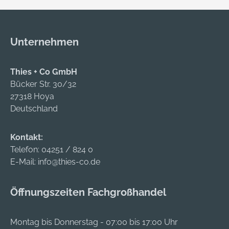
auszutauschen
notwendig • Einfach
Hersteller: 3M
zu waschen und zu
Deutschland GmbH,
reinigen • Weiche
Unternehmen
Carl-Schurz-Str.1,
PU-Stöpsel • Rund •
41460 Neuss, DE,
Einfach
+492131140,
auszutauschen
Thies + Co GmbH
3m.premiumcustom
Hersteller: 3M
Bücker Str. 30/32
er.dach@mmm.com
Deutschland GmbH,
27318 Hoya
Carl-Schurz-Str.1,
Deutschland
41460 Neuss, DE,
+492131140,
Kontakt:
3m.premiumcustom
Telefon:
04251 / 824 0
er.dach@mmm.com
E-Mail:
info@thies-co.de
Öffnungszeiten Fachgroßhandel
Montag bis Donnerstag - 07:00 bis 17:00 Uhr