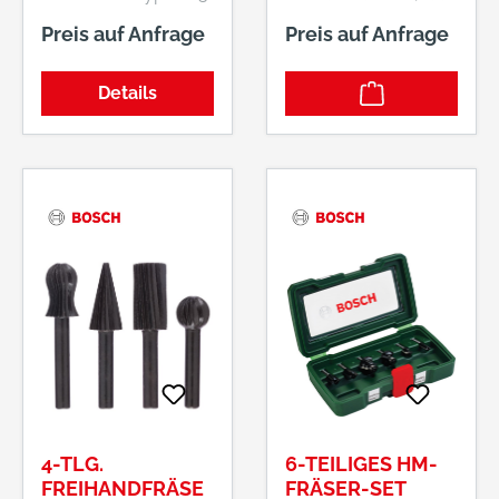
Schneiden •
das Entgraten von
Preis auf Anfrage
Preis auf Anfrage
Werksnorm • DIN
und Arbeiten auf
1835-B • Drallwinkel
verschiedenen
Details
30° • Zum Fräsen
Formen von
von Keil- und
Nichteisenmetallen
Passfedernuten Ø e8
und Holz ermöglicht.
für Passung P9 oder
Es enthält 3
als Umfangsfräser •
Freihandfräser in
Mit Zentrumschnitt •
rund, zylindrisch und
Stirn-, seitliches und
kegelförmig,
diagonales Fräsen •
wodurch das Set
Scharfkantig
ideal für viele
Anwendungen ist.
4-TLG.
6-TEILIGES HM-
FREIHANDFRÄSE
FRÄSER-SET