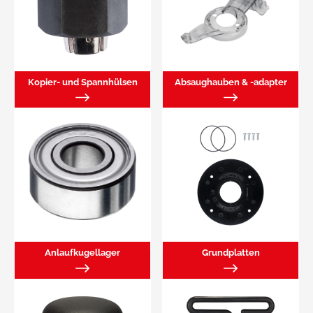
Kopier- und Spannhülsen
Absaughauben & -adapter
Anlaufkugellager
Grundplatten