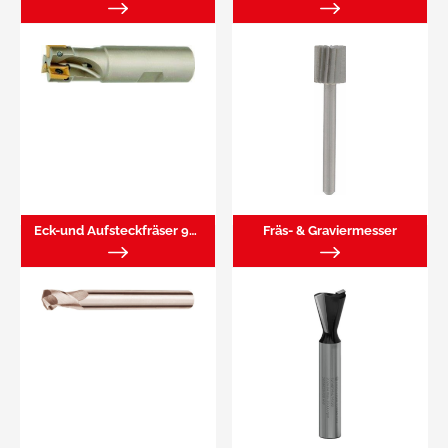
Eck-und Aufsteckfräser 90° für WP
Fräs- & Graviermesser