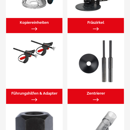
Kopiereinheiten
Fräszirkel
Führungshilfen & Adapter
Zentrierer