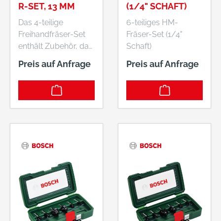
R-SET, 13 MM
(1/4" SCHAFT)
Das 4-teilige
6-teiliges HM-
Freihandfräser-Set
Fräser-Set (1/4"
enthält Zubehör, das
Schaft)
das Entgraten von
Preis auf Anfrage
Preis auf Anfrage
und Arbeiten auf
verschiedenen
Formen von vielen
Materialien. Die
enthaltenen
Freihandfräser
haben die Formen
konkav, kegelförmig,
zylindrisch und rund.
Dadurch ist das Set
ideal für
verschiedene
Anwendungen in