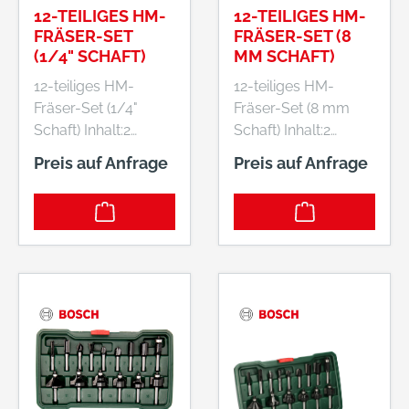
12-TEILIGES HM-
12-TEILIGES HM-
FRÄSER-SET
FRÄSER-SET (8
(1/4" SCHAFT)
MM SCHAFT)
12-teiliges HM-
12-teiliges HM-
Fräser-Set (1/4"
Fräser-Set (8 mm
Schaft) Inhalt:2
Schaft) Inhalt:2
Abrundfräser mit
Abrundfräser mit
Preis auf Anfrage
Preis auf Anfrage
Kugellager:Ø 21,8, R
Kugellager:Ø 21,8, R
6,3, L 13,5 mm;Ø
6,3, L 13,5 mm;Ø
28,1, R 9,5, L 16,5
28,1, R 9,5, L 16,5
mm1 Bündigfräser:
mm1 Bündigfräser:
Ø 12,7, L 13 mm1
Ø 12,7, L 13 mm1
Fasefräser: Ø 31,5 /
Fasefräser: Ø 31,5 /
Winkel 45°, L 15 mm2
Winkel 45°, L 15 mm2
Hohlkehlfräser: Ø
Hohlkehlfräser: Ø
12,7, R 6,3, L 12,7
12,7, R 6,3, L 12,7
mm;Ø 21,8, R 6,3, L
mm;Ø 21,8, R 6,3, L
13 mm3 Nutfräser: Ø
13 mm3 Nutfräser: Ø