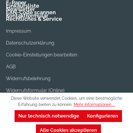
E-Paper
Einkaufsliste
Newsletter
EAN-Code scannen
Kontaktformular
Rechtliches & Service
Impressum
Datenschutzerklärung
Cookie-Einstellungen bearbeiten
AGB
Widerrufsbelehrung
Widerrufsformular (Online)
Diese Website verwendet Cookies, um eine bestmögliche
Versand & Bezahlung
Erfahrung bieten zu können.
Mehr Informationen ...
Batterieentsorgung
Nur technisch notwendige
Konfigurieren
Alle Cookies akzeptieren