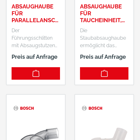
ABSAUGHAUBE
ABSAUGHAUBE
FÜR
FÜR
PARALLELANSCH
TAUCHEINHEIT,
LAG
PASSEND ZU:
Der
Die
GKF, GMF, GOF, TE
Führungsschlitten
Staubabsaughaube
mit Absaugstutzen
ermöglicht das
ist ein
Absaugen beim
Preis auf Anfrage
Preis auf Anfrage
Austauschzubehör
Arbeiten mit Fräsen.
für die Verwendung
Passend zu: GKF
mit Oberfräsen.
1600. GMF 1600 CE.
Passend zu: GKF
GOF 1600. GOF 2000
1600 (1 600 A00 1.).
CE. TE 600
GOF 1250 CE (0 601
Professional.
626 0.). GOF 1250
LCE (0 601 626 1.).
GOF 1600 (3 156 3.).
GOF 2000 CE (0 601
619 7.). TE 600 (0 601