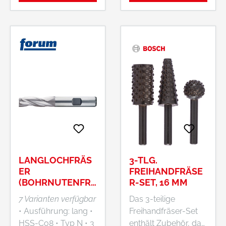
Keil- und
Keil- und
Passfedernuten Ø e8
Passfedernuten Ø e8
für Passung P9 oder
für Passung P9 oder
als Umfangsfräser •
als Umfangsfräser •
Mit Zentrumschnitt •
Mit Zentrumschnitt •
Stirn-, seitliches und
Stirn-, seitliches und
diagonales Fräsen •
diagonales Fräsen •
Scharfkantig
Scharfkantig
LANGLOCHFRÄS
3-TLG.
ER
FREIHANDFRÄSE
(BOHRNUTENFRÄ
R-SET, 16 MM
SER), BLANK
7 Varianten verfügbar
Das 3-teilige
• Ausführung: lang •
Freihandfräser-Set
HSS-Co8 • Typ N • 3
enthält Zubehör, das