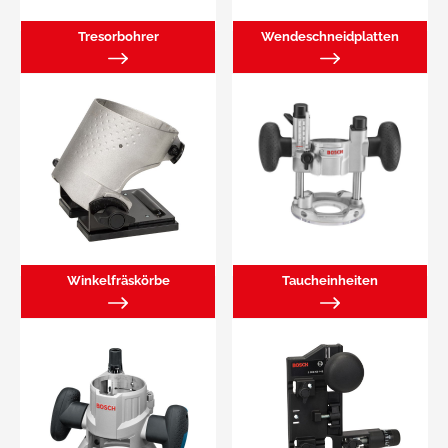
Tresorbohrer
Wendeschneidplatten
Winkelfräskörbe
Taucheinheiten