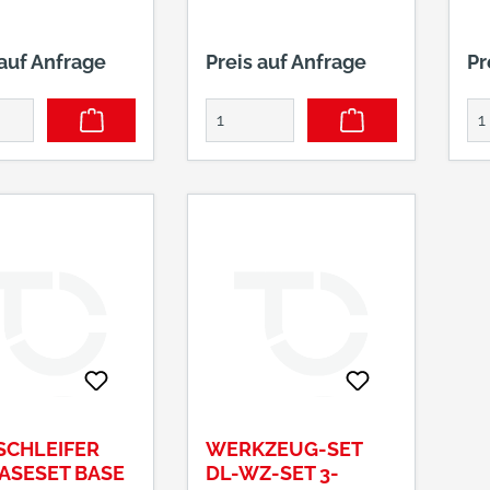
19590,
mm Spitz-, Flach-,
tion@multiairger
Blechtrenn-,
 auf Anfrage
Preis auf Anfrage
Pr
com
Blechschneid- und
Bolzenabschlagmeißel,
Koffer Hersteller:
MultiAir Germany
GmbH, Keplerstraße 19,
72762 Reutlingen, DE,
+4971219590,
collection@multiairger
many.com
SCHLEIFER
WERKZEUG-SET
BASESET BASE
DL-WZ-SET 3-