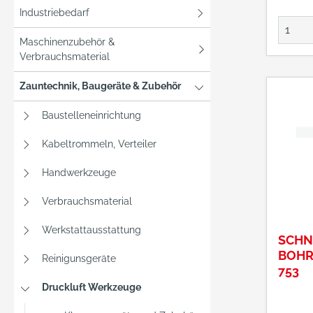
oder l
Industriebedarf
Produk
• Manu
Maschinenzubehör &
mit je
Verbrauchsmaterial
des Ab
Fettsto
Zauntechnik, Baugeräte & Zubehör
Optimi
Baustelleneinrichtung
Fettni
Klaue
Kabeltrommeln, Verteiler
Liefer
Fettpr
Handwerkzeuge
Ansch
Verbrauchsmaterial
200 m
Greifk
Werkstattausstattung
Hydrau
SCHN
Herstel
BOHR
Reinigunsgeräte
Germa
753
Kepler
Druckluft Werkzeuge
Reutli