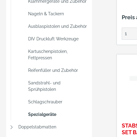
Klammergeräte und Zubehör
+49712
collec
Nageln & Tackern
Preis
many.
Ausblaspistolen und Zubehör
DIV Druckluft Werkzeuge
Kartuschenpistolen,
Fettpressen
Reifenfüller und Zubehör
Sandstrahl- und
Sprühpistolen
Schlagschrauber
Spezialgeräte
STAB
Doppelstabmatten
SET 