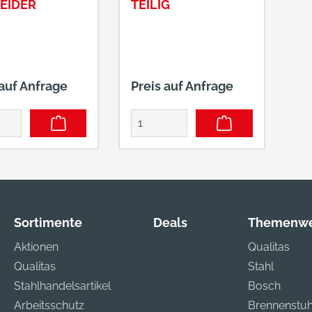
EIDER
TEILIG
 auf Anfrage
Preis auf Anfrage
Sortimente
Deals
Themenwe
Aktionen
Qualitas
Qualitas
Stahl
Stahlhandelsartikel
Bosch
Arbeitsschutz
Brennenstuh