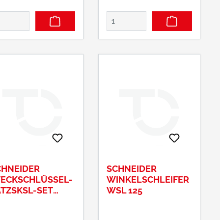
CHNEIDER
SCHNEIDER
TECKSCHLÜSSEL-
WINKELSCHLEIFER
TZSKSL-SET
WSL 125
2"-3 ALU