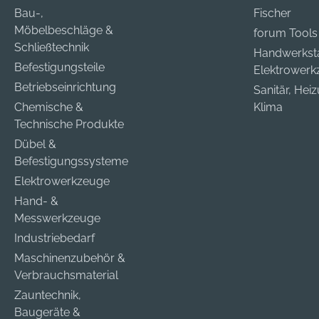
Bau-,
Fischer
Möbelbeschläge &
forum Tools
Schließtechnik
Handwerkst
Befestigungsteile
Elektrower
Betriebseinrichtung
Sanitär, Hei
Chemische &
Klima
Technische Produkte
Dübel &
Befestigungssysteme
Elektrowerkzeuge
Hand- &
Messwerkzeuge
Industriebedarf
Maschinenzubehör &
Verbrauchsmaterial
Zauntechnik,
Baugeräte &