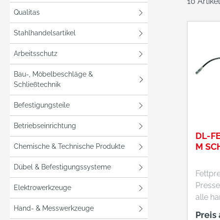
10 Artik
Qualitas
Stahlhandelsartikel
Arbeitsschutz
Bau-, Möbelbeschläge &
Schließtechnik
Befestigungsteile
Betriebseinrichtung
DL-F
M SC
Chemische & Technische Produkte
Dübel & Befestigungssysteme
Fettpres
Presse 
Elektrowerkzeuge
alle h
Hand- & Messwerkzeuge
400 ml
Preis