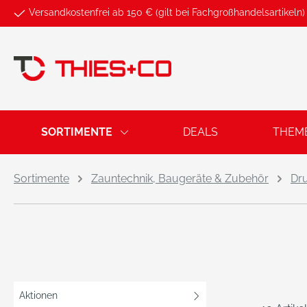
Versandkostenfrei ab 150 € (gilt bei Fachgroßhandelsartikeln)
springen
Zur Hauptnavigation springen
SORTIMENTE
DEALS
THEM
Sortimente
Zauntechnik, Baugeräte & Zubehör
Dr
Aktionen