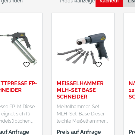
el gefunden
Produktanzeige:
Kacheln
Lis
ETTPRESSE FP-
MEISSELHAMMER M
N
HNEIDER
LH-SET BASE S
12
CHNEIDER
S
se FP-M Diese
Meißelhammer-Set
eignet sich für
MLH-Set-Base Dieser
andelsüblichen
leichte Meißelhammer
 Kartuschen
ist für den universellen
 auf Anfrage
Preis auf Anfrage
Pr