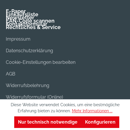
E-Paper
Einkaufsliste
Newsletter
EAN-Code scannen
Kontaktformular
Rechtliches & Service
Impressum
Datenschutzerklärung
Cookie-Einstellungen bearbeiten
AGB
Widerrufsbelehrung
Widerrufsformular (Online)
Diese Website verwendet Cookies, um eine bestmögliche
Versand & Bezahlung
Erfahrung bieten zu können.
Mehr Informationen ...
Batterieentsorgung
Nur technisch notwendige
Konfigurieren