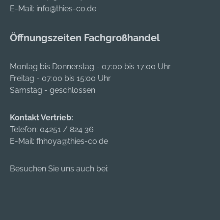
E-Mail:
info@thies-co.de
Refillaufsatz á 500
+492131140,
Paar EAR Classic 2,
3m.premiumcustom
für Spender One
er.dach@mmm.com
Öffnungszeiten Fachgroßhandel
Touch
Montag bis Donnerstag - 07:00 bis 17:00 Uhr
Freitag - 07:00 bis 15:00 Uhr
Samstag - geschlossen
Kontakt Vertrieb:
Telefon:
04251 / 824 36
E-Mail:
fhhoya@thies-co.de
Besuchen Sie uns auch bei: