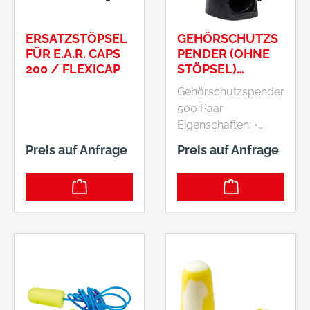
ERSATZSTÖPSEL
GEHÖRSCHUTZS
FÜR E.A.R. CAPS
PENDER (OHNE
200 / FLEXICAP
STÖPSEL)
SCHWARZ
Gehörschutzspender
FORTIS
500 Paar
Eigenschaften: •
Hochleistungsstöps
Preis auf Anfrage
Preis auf Anfrage
el für extreme
Lärmumgebungen •
Gute
Lärmdämmung in
niedrigen
Frequenzbereichen
Dämmwerte: SNR =
29,8 dB(A), H = 29,8
dB, M = 27,8 dB, L =
21,5 dB Hersteller: