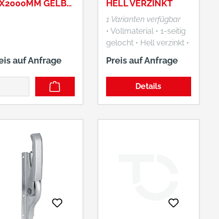
3X2000MM GELB-
HELL VERZINKT
ERZ
1 Varianten verfügbar
• Vollmaterial • 1-seitig
gelocht • Hell verzinkt •
Ab 2 m sind die
eis auf Anfrage
Preis auf Anfrage
Stangen 2-seitig
gelocht
Details