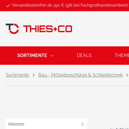
Versandkostenfrei ab 150 € (gilt bei Fachgroßhandelsartikeln)
springen
Zur Hauptnavigation springen
SORTIMENTE
DEALS
THEM
Sortimente
Bau-, Möbelbeschläge & Schließtechnik
Aktionen