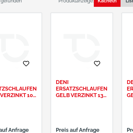
l gefunden
Produktanzeige:
Kacheln
Lis
DENI
DE
TZSCHLAUFEN
ERSATZSCHLAUFEN
E
 VERZINKT 10
GELB VERZINKT 13
GE
MM
M
 auf Anfrage
Preis auf Anfrage
Pr