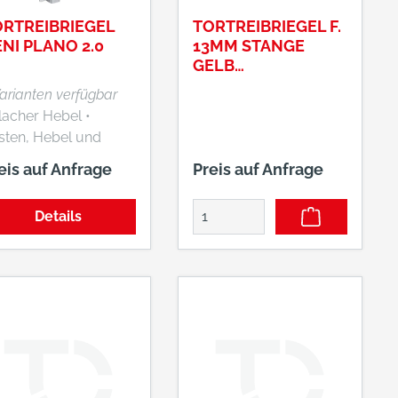
ORTREIBRIEGEL
TORTREIBRIEGEL F.
NI PLANO 2.0
13MM STANGE
GELB
CHROMATIERT
Varianten verfügbar
lacher Hebel •
sten, Hebel und
terplatte aus Stahl,
eis auf Anfrage
Preis auf Anfrage
vanisch verzinkt •
klusive Unterplatte
Details
d Stangenschlaufen