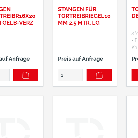
GEN
STANGEN FÜR
T
RTREIBR16X20
TORTREIBRIEGEL10
DE
 GELB-VERZ
MM 2,5 MTR. LG
3 
• F
Ka
Un
 auf Anfrage
Preis auf Anfrage
Pr
gal
In
un