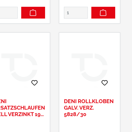
NI
DENI ROLLKLOBEN
RSATZSCHLAUFEN
GALV. VERZ.
LL VERZINKT 19
5828/30
M