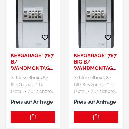
KEYGARAGE" 787
KEYGARAGE" 787
B/
BIG B/
WANDMONTAGE
WANDMONTAGE
KEYGARAGE
KEYGARAGE
Schlüsselbox 787
Schlüsselbox 787
KeyGarage™ B,
BIG KeyGarage™ B,
Metall • Zur sicheren
Metall • Zur sicheren
Aufbewahrung von
Aufbewahrung von
Preis auf Anfrage
Preis auf Anfrage
Schlüsseln oder
Schlüsseln oder
kleinen
kleinen
Wertgegenständen
Wertgegenständen
für autorisierte
für autorisierte