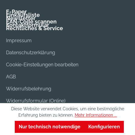
E-Paper
Einkaufsliste
Newsletter
EAN-Code scannen
Kontaktformular
Rechtliches & Service
Impressum
Datenschutzerklärung
Cookie-Einstellungen bearbeiten
AGB
Widerrufsbelehrung
Widerrufsformular (Online)
Diese Website verwendet Cookies, um eine bestmögliche
Versand & Bezahlung
Erfahrung bieten zu können.
Mehr Informationen ...
Batterieentsorgung
Nur technisch notwendige
Konfigurieren