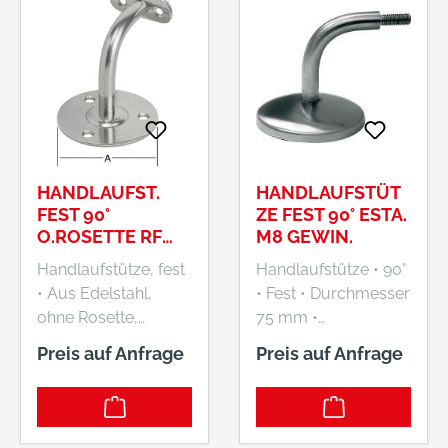
HANDLAUFST.
HANDLAUFSTÜT
FEST 90°
ZE FEST 90° ESTA.
O.ROSETTE RF
M8 GEWIN.
(V2A) VORMANN
Handlaufstütze, fest
Handlaufstütze • 90°
• Aus Edelstahl,
• Fest • Durchmesser
ohne Rosette,
75 mm •
rostfrei • Auflage
Wandabstand 70
Preis auf Anfrage
Preis auf Anfrage
gewölbt • Sichtbar
mm • Abdeckrosette
verschraubt • Zum
Hersteller: August
Anschrauben
Vormann GmbH &
Hersteller: August
Co. KG, Heilenbecker