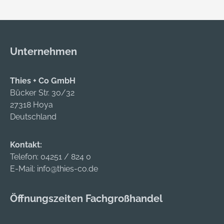
Vormann GmbH &
Str. 191 - 205, 58256
Co. KG, Heilenbecker
Ennepetal, DE,
Str. 191 - 205, 58256
+4923339780,
Ennepetal, DE,
info@vormann.com
Unternehmen
+4923339780,
info@vormann.com
Thies + Co GmbH
Bücker Str. 30/32
27318 Hoya
Deutschland
Kontakt:
Telefon:
04251 / 824 0
E-Mail:
info@thies-co.de
Öffnungszeiten Fachgroßhandel