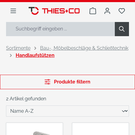
alt springen
Warenkorb enthäl
Du h
Sortimente
Bau-, Möbelbeschläge & Schließtechnik
Handlaufstützen
Produkte filtern
2 Artikel gefunden