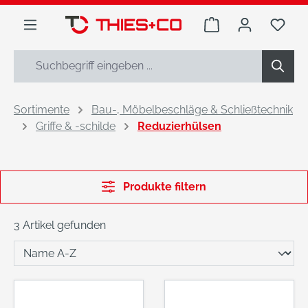
alt springen
Warenkorb enthäl
Du h
Sortimente
Bau-, Möbelbeschläge & Schließtechnik
Griffe & -schilde
Reduzierhülsen
Produkte filtern
3 Artikel gefunden