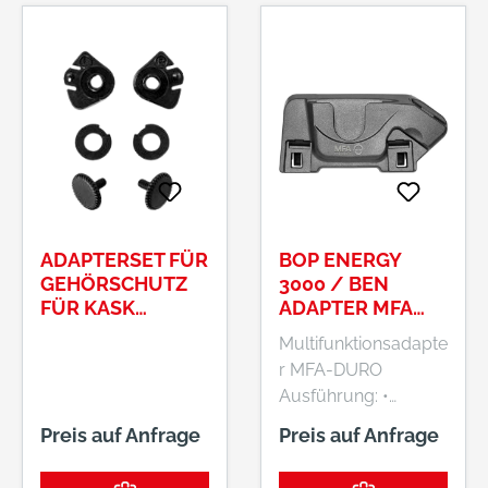
ADAPTERSET FÜR
BOP ENERGY
GEHÖRSCHUTZ
3000 / BEN
FÜR KASK
ADAPTER MFA
PLASMA HELME
DURO
Multifunktionsadapte
r MFA-DURO
Ausführung: •
Passend zu allen
Preis auf Anfrage
Preis auf Anfrage
SCHUBERTH-
Duroplast-Helmen •