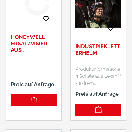
KG, Kokenhorststr.24,
VOSS-HELME
30938 Burgwedel,
GmbH & Co. KG,
DE, +495139959530,
Kokenhorststr.24,
info@Voss-Helme.de
30938 Burgwedel,
DE, +495139959530,
HONEYWELL
info@Voss-Helme.de
ERSATZVISIER
INDUSTRIEKLETT
AUS
ERHELM
POLYCARBONAT
NR. 1001774
Produktinformatione
n Schale aus Lexan™
- extrem
Preis auf Anfrage
widerstandsfähig
Preis auf Anfrage
gegen
Schlageinwirkungen
BOLT™ System -
ermöglicht die
Kompatibilität der