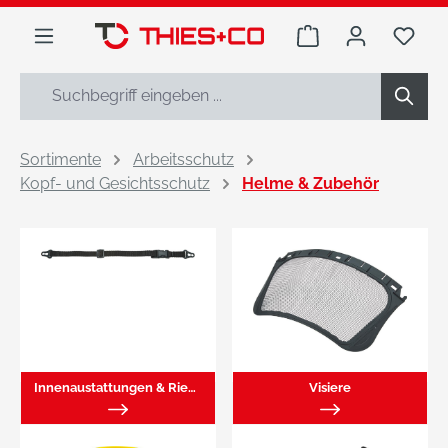
alt springen
Warenkorb enthäl
Du h
Sortimente
Arbeitsschutz
Kopf- und Gesichtsschutz
Helme & Zubehör
Innenaustattungen & Riemen
Visiere