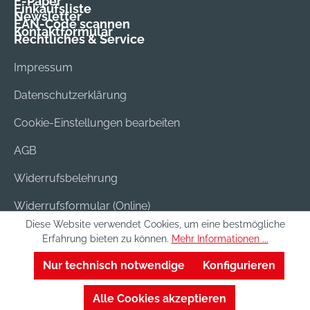
E-Paper
Einkaufsliste
Newsletter
EAN-Code scannen
Kontaktformular
Rechtliches & Service
Impressum
Datenschutzerklärung
Cookie-Einstellungen bearbeiten
AGB
Widerrufsbelehrung
Widerrufsformular (Online)
Diese Website verwendet Cookies, um eine bestmögliche
Versand & Bezahlung
Erfahrung bieten zu können.
Mehr Informationen ...
Batterieentsorgung
Nur technisch notwendige
Konfigurieren
Alle Cookies akzeptieren