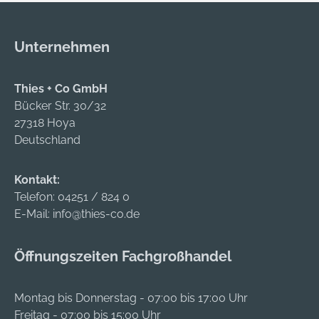
heruntergezogener
Nacken
Helmschale mit
heruntergezogener
Regenrinne •
Helmschale mit
Unternehmen
Ergonomisch
Regenrinne •
geformte und
Ergonomisch
Thies + Co GmbH
höhenverstellbare
geformte und
Bücker Str. 30/32
Innenausstattung •
höhenverstellbare
27318 Hoya
Serienmäßig mit
Innenausstattung •
Deutschland
regelbarer
Serienmäßig mit
Seitenbelüftung •
regelbarer
Ökolederschweißba
Seitenbelüftung •
Kontakt:
nd serienmäßig •
Ökolederschweißba
Telefon:
04251 / 824 0
Zwei 16-mm-
nd serienmäßig •
E-Mail:
info@thies-co.de
Steckschlitze •
Zwei 16-mm-
Kinnriemenhalterung
Steckschlitze •
Öffnungszeiten Fachgroßhandel
Anwendungsbereich
Kinnriemenhalterung
e: Baugewerbe
Anwendungsbereich
Zulassung/Norm:
e: Baugewerbe
Montag bis Donnerstag - 07:00 bis 17:00 Uhr
nach EN 397
Zulassung/Norm:
Freitag - 07:00 bis 15:00 Uhr