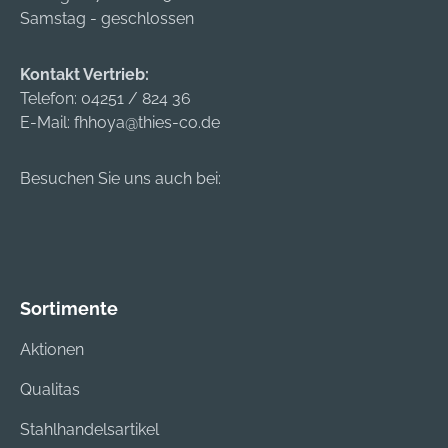
Zusatzprüfungen: •
nach EN 397
Samstag - geschlossen
Kälteprüfung bis –20
Zusatzprüfungen: •
°C Material:
Kälteprüfung bis –20
Kontakt Vertrieb:
Thermoplast, High-
°C Material:
Telefon:
04251 / 824 36
Density-
Thermoplast, High-
E-Mail:
fhhoya@thies-co.de
Polyethylene (HDPE)
Density-
Kopfweite: 53–61 cm
Polyethylene (HDPE)
Besuchen Sie uns auch bei:
Gewicht: ca. 365 g
Kopfweite: 53–61 cm
Gewicht: ca. 365 g
Sortimente
Aktionen
Qualitas
Stahlhandelsartikel