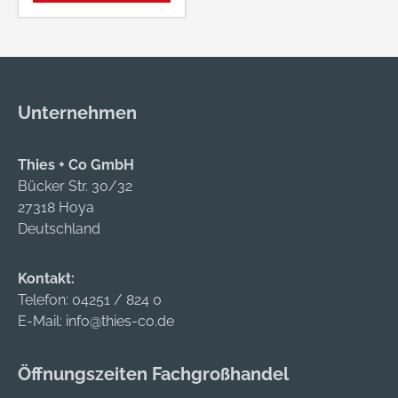
er Beschichtung •
Standzeit bis zu 5
Waschgänge bei 40°
C • Farbecht auch
nach dem Waschen
Unternehmen
• Mit Netz-Fütterung
für angenehmes
Tragen unter
Thies + Co GmbH
Helmen • Bestehend
Bücker Str. 30/32
aus
27318 Hoya
flammenhemmende
Deutschland
m Gewebe mit
Klettverschluss •
Kontakt:
Befestigung am
Telefon:
04251 / 824 0
Helm erfolgt über
E-Mail:
info@thies-co.de
Klettverschluss
Zulassung/Norm:
Öffnungszeiten Fachgroßhandel
EN ISO 11611:2007
Class 1/A1+A2