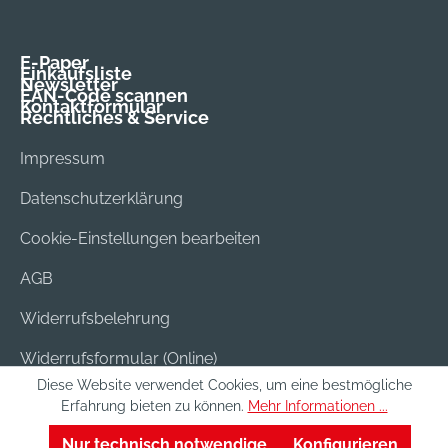
E-Paper
Einkaufsliste
Newsletter
EAN-Code scannen
Kontaktformular
Rechtliches & Service
Impressum
Datenschutzerklärung
Cookie-Einstellungen bearbeiten
AGB
Widerrufsbelehrung
Widerrufsformular (Online)
Diese Website verwendet Cookies, um eine bestmögliche
Versand & Bezahlung
Erfahrung bieten zu können.
Mehr Informationen ...
Batterieentsorgung
Nur technisch notwendige
Konfigurieren