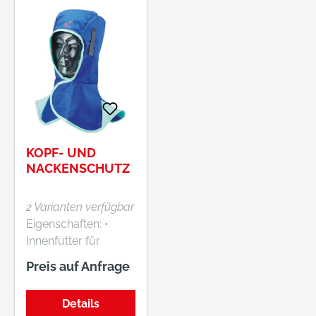
KOPF- UND
NACKENSCHUTZ
2 Varianten verfügbar
Eigenschaften: •
Innenfutter für
kühlen
Preis auf Anfrage
Tragekomfort,
Luftpolster und
Details
schweißaufsaugend