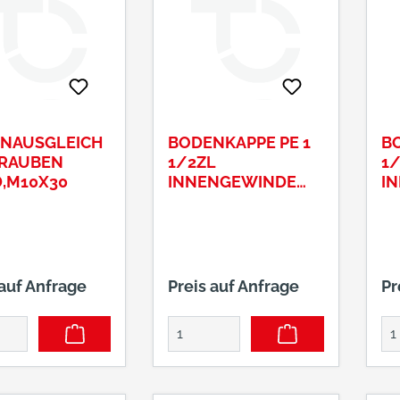
NAUSGLEICH
BODENKAPPE PE 1
BO
RAUBEN
1/2ZL
1/
,M10X30
INNENGEWINDE
I
SCHWARZ ART.-NR.
SC
0750039
07
 auf Anfrage
Preis auf Anfrage
Pr