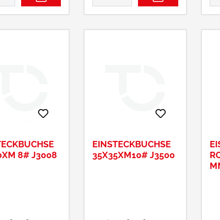
TECKBUCHSE
EINSTECKBUCHSE
EI
0XM 8# J3008
35X35XM10# J3500
RON
M