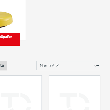
llpuffer
ste