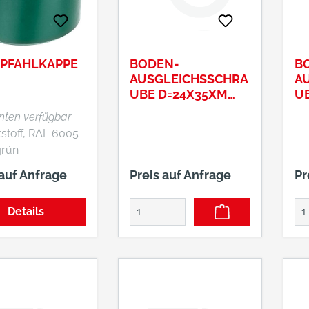
PFAHLKAPPE
BODEN-
B
AUSGLEICHSSCHRA
A
UBE D=24X35XM
U
8RUND, # K24883
D
anten verfügbar
, 
tstoff, RAL 6005
rün
 auf Anfrage
Preis auf Anfrage
Pr
Details