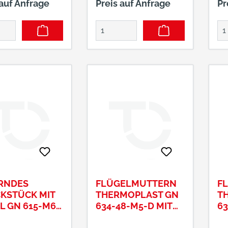
 auf Anfrage
Preis auf Anfrage
Pr
RNDES
FLÜGELMUTTERN
F
KSTÜCK MIT
THERMOPLAST GN
T
L GN 615-M6-
634-48-M5-D MIT
63
MESSING-BUCHSE