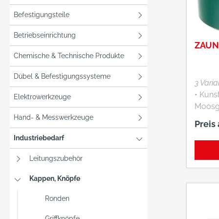
Befestigungsteile
Betriebseinrichtung
ZAUN
Chemische & Technische Produkte
Dübel & Befestigungssysteme
3 Vari
• Kuns
Elektrowerkzeuge
Moosg
Hand- & Messwerkzeuge
Preis
Industriebedarf
Leitungszubehör
Kappen, Knöpfe
Ronden
Griffknöpfe