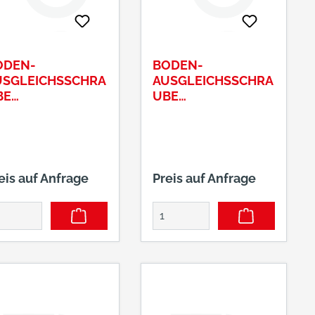
ODEN-
BODEN-
USGLEICHSSCHRA
AUSGLEICHSSCHRA
BE
UBE
=24X35XM10RUND
D=24X45XM10RUND
# K24813
, # K24814
eis auf Anfrage
Preis auf Anfrage