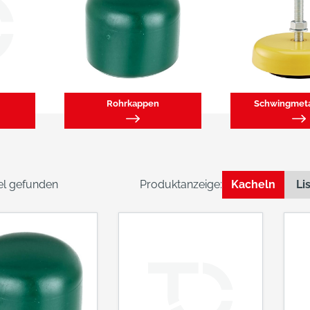
Rohrkappen
Schwingmeta
kel gefunden
Produktanzeige:
Kacheln
Li