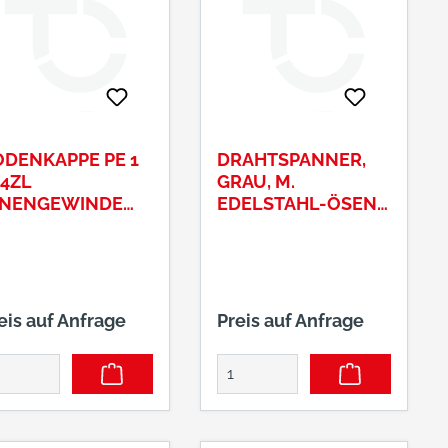
DENKAPPE PE 1
DRAHTSPANNER,
4ZL
GRAU, M.
NNENGEWINDE
EDELSTAHL-ÖSEN,
HWARZ ART.-NR.
STÄRKE M 6
50029
eis auf Anfrage
Preis auf Anfrage