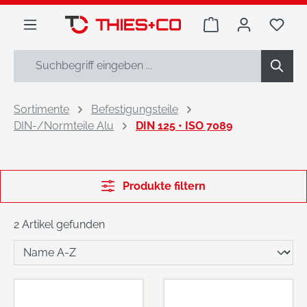
alt springen
Warenkorb enthäl
Du h
Sortimente
Befestigungsteile
DIN-/Normteile Alu
DIN 125 • ISO 7089
Produkte filtern
2 Artikel gefunden