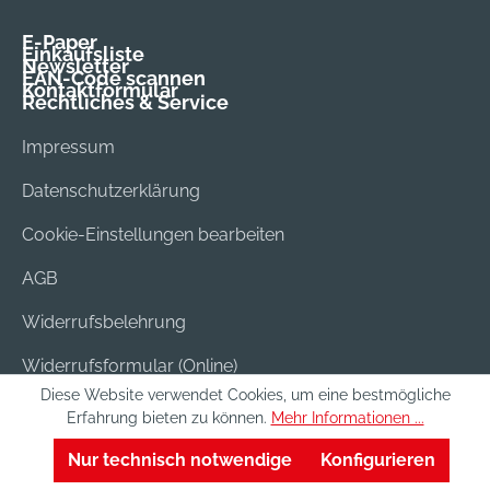
E-Paper
Einkaufsliste
Newsletter
EAN-Code scannen
Kontaktformular
Rechtliches & Service
Impressum
Datenschutzerklärung
Cookie-Einstellungen bearbeiten
AGB
Widerrufsbelehrung
Widerrufsformular (Online)
Diese Website verwendet Cookies, um eine bestmögliche
Versand & Bezahlung
Erfahrung bieten zu können.
Mehr Informationen ...
Batterieentsorgung
Nur technisch notwendige
Konfigurieren