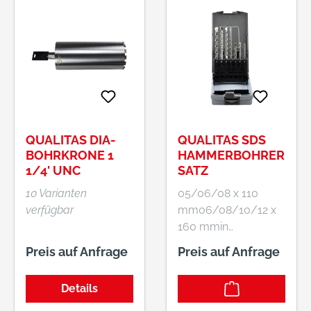
QUALITAS DIA-
QUALITAS SDS
BOHRKRONE 1
HAMMERBOHRER
1/4' UNC
SATZ
10 Varianten
05/06/08 x 110
verfügbar
mm06/08/10/12 x
160 mmin
Kunststoffbox
Preis auf Anfrage
Preis auf Anfrage
Details