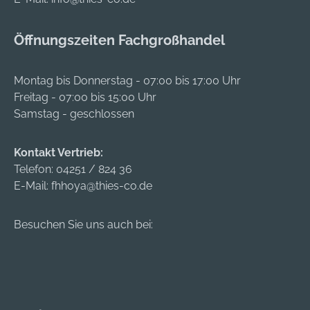
wird durch die
Hartmetall-Platte mit
Öffnungszeiten Fachgroßhandel
radial geformtem
Armierungsschutz
verhindert. Die
Montag bis Donnerstag - 07:00 bis 17:00 Uhr
hervorgehobene
Freitag - 07:00 bis 15:00 Uhr
Zentrierspitze sorgt
Samstag - geschlossen
für lange
Einsatzzeiten des
Kontakt Vertrieb:
Bohrers auch bei
Telefon:
04251 / 824 36
extremen
E-Mail:
fhhoya@thies-co.de
Anwendungen. Ob
das Werkzeug noch
zum Bohren
Besuchen Sie uns auch bei:
dübeltauglicher
Löcher geeignet ist,
zeigen
Verschleißmarken.
Der Bohrer hat eine