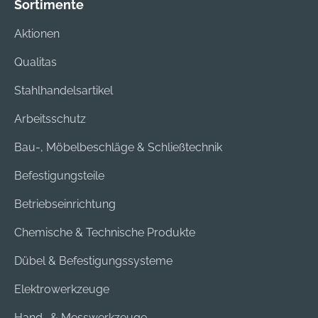
Sortimente
sehr lange
Lebensdauer durch
Aktionen
gleichmäßig
Qualitas
verteilten Verschleiß.
Eine geringe
Stahlhandelsartikel
Vibration schont
Mensch und
Arbeitsschutz
Maschine. Die PGM-
Bau-, Möbelbeschläge & Schließtechnik
Prüfmarke garantiert
passgenaue
Befestigungsteile
Dübellöcher und
präzise
Betriebseinrichtung
Rundlaufgenauigkeit.
Chemische & Technische Produkte
Dübel & Befestigungssysteme
Elektrowerkzeuge
Hand- & Messwerkzeuge