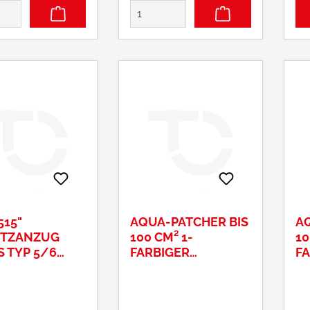
OE
Run
Ra
Ri
Nacken 
Mate
Ba
515"
AQUA-PATCHER BIS
AQ
TZANZUG
100 CM² 1-
10
 TYP 5/6 G
FARBIGER
FA
#4515WXL
BRUSTAUFDRUCK
B
COLCRETE
C