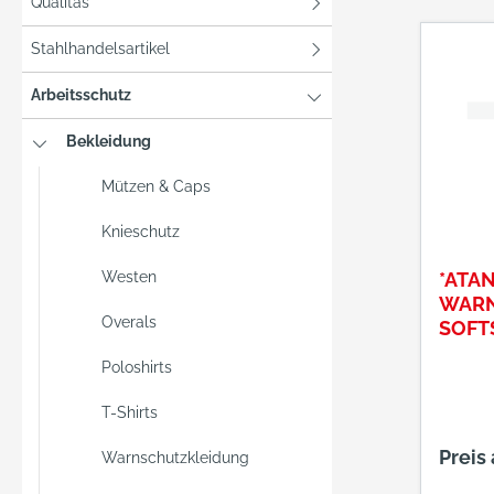
Qualitas
Stahlhandelsartikel
Arbeitsschutz
Bekleidung
Mützen & Caps
Knieschutz
Westen
*ATA
WARN
Overals
SOFT
MELY
Poloshirts
ORAN
AU,
T-Shirts
Preis
Warnschutzkleidung