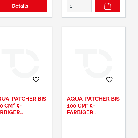
KO-TEX •
Details
dgestrickt •
glanärmel •
ppenstruktur im
• Doppelnähte
rial: 100%
umwolle, 160 g/m²
UA-PATCHER BIS
AQUA-PATCHER BIS
0 CM² 5-
100 CM² 5-
RBIGER
FARBIGER
RUSTAUFDRUCK
RÜCKENAUFDRUCK
OLCRETE
COLCRETE