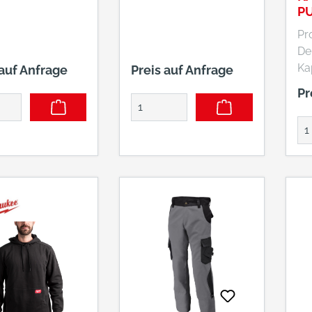
REFLEKTIEREND
P
W
Pr
Der
Ka
 auf Anfrage
Preis auf Anfrage
sic
Pr
üb
und
ei
Be
De
Vo
üb
Sc
be
di
er
bei
le