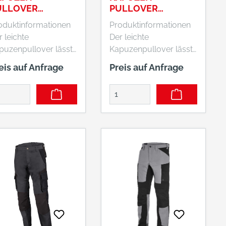
ULLOVER
PULLOVER
HMWBL-L
WHMWBL-M
oduktinformationen
Produktinformationen
 leichte
Der leichte
puzenpullover lässt
Kapuzenpullover lässt
h leicht
sich leicht
eis auf Anfrage
Preis auf Anfrage
ereinander ziehen
übereinander ziehen
 ist daher vielseitig
und ist daher vielseitig
nsetzbar
einsetzbar
rufsorientiertes
Berufsorientiertes
sign mit verstärkten
Design mit verstärkten
rdertaschen und
Vordertaschen und
erschnittenen
überschnittenen
hulternähten Das
Schulternähten Das
queme Design und
bequeme Design und
e Passform
die Passform
möglichen es, sich
ermöglichen es, sich
 der Arbeit frei und
bei der Arbeit frei und
icht zu bewegen
leicht zu bewegen