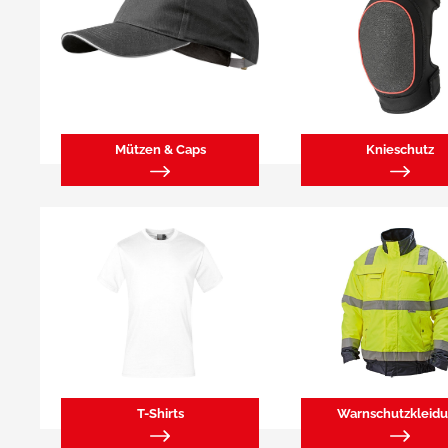
Mützen & Caps
Knieschutz
T-Shirts
Warnschutzkleid