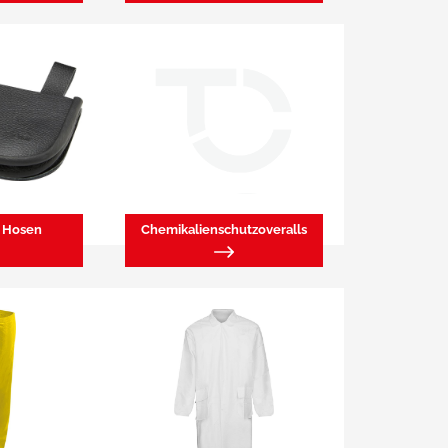
r Hosen
Chemikalienschutzoveralls