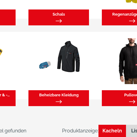
Schals
Regenanzüge
Schweißärmelschoner & -gamaschen
Beheizbare Kleidung
Pullov
kel gefunden
Produktanzeige:
Kacheln
Li