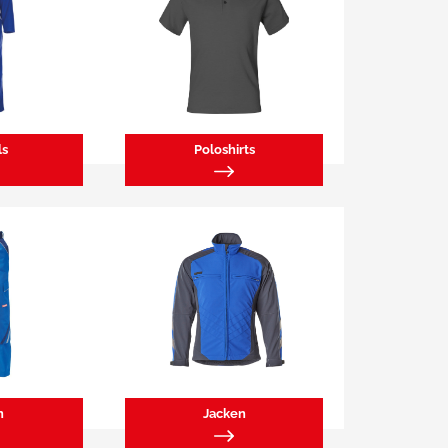
ls
Poloshirts
n
Jacken