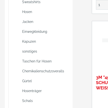
Sweatshirts
Hosen
Jacken
Einwegkleidung
Kapuzen
sonstiges
Taschen für Hosen
Chemikalienschutzoveralls
3M "4
Gürtel
SCHU
WEISS
Hosenträger
R.XL
Schals