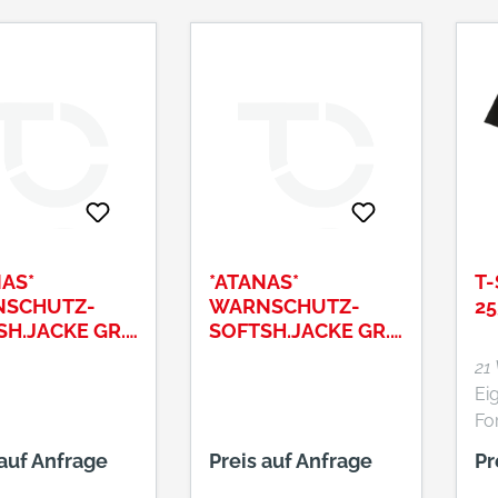
NAS*
*ATANAS*
T-
SCHUTZ-
WARNSCHUTZ-
25
SH.JACKE GR.
SOFTSH.JACKE GR.
SEE®,
XLELYSEE®,
21
GE/GELB/GR
ORANGE/GELB/GR
Eig
AU,
Fo
Wei
 auf Anfrage
Preis auf Anfrage
Pr
Bi