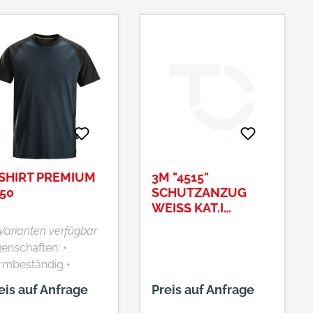
SHIRT PREMIUM
3M "4515"
50
SCHUTZANZUG
WEISS KAT.I X
XXL#4515W3XL
 Varianten verfügbar
enschaften: •
rmbeständig •
ches Griffgefühl •
eis auf Anfrage
Preis auf Anfrage
s 60 °C waschbar •