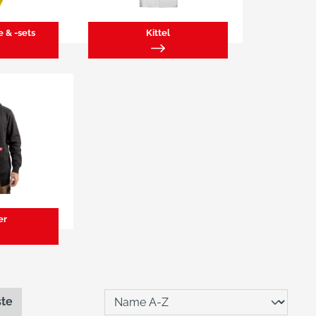
 & -sets
Kittel
er
ste