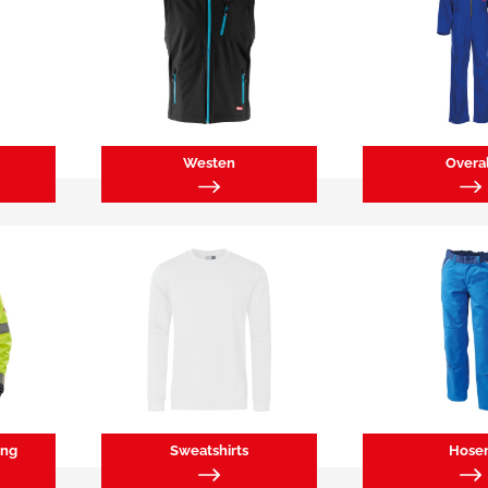
Westen
Overa
ung
Sweatshirts
Hose