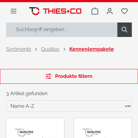
alt springen
Warenkorb enthäl
Du h
Sortimente
Qualitas
Kennenlernpakete
Produkte filtern
3 Artikel gefunden