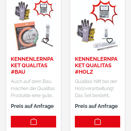
KENNENLERNPA
KENNENLERNPA
KET QUALITAS
KET QUALITAS
#BAU
#HOLZ
Auch auf dem Bau
Qualitas hilft bei der
machen die Qualitas
Holzverarbeitung!
Produkte eine gute
Das Set besteht
Figur! Das Set
aus:12 Paar
Preis auf Anfrage
Preis auf Anfrage
besteht aus:12 Paar
Montagehandschuh
Montagehandschuh
e Gr. 10 5304010239
e Gr. 10 5304010239
Feinstrick, nahtlos,
Feinstrick, nahtlos,
Touch Funktion,