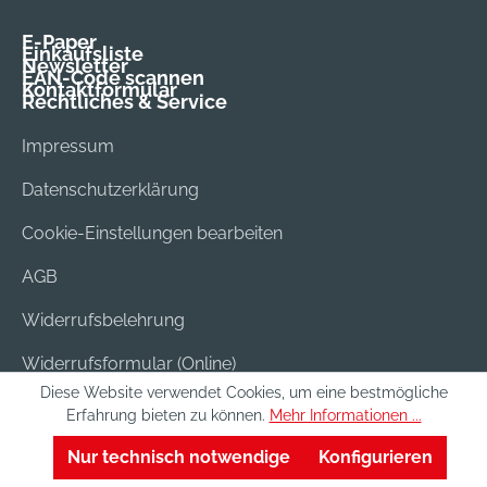
E-Paper
Einkaufsliste
Newsletter
EAN-Code scannen
Kontaktformular
Rechtliches & Service
Impressum
Datenschutzerklärung
Cookie-Einstellungen bearbeiten
AGB
Widerrufsbelehrung
Widerrufsformular (Online)
Diese Website verwendet Cookies, um eine bestmögliche
Versand & Bezahlung
Erfahrung bieten zu können.
Mehr Informationen ...
Batterieentsorgung
Nur technisch notwendige
Konfigurieren