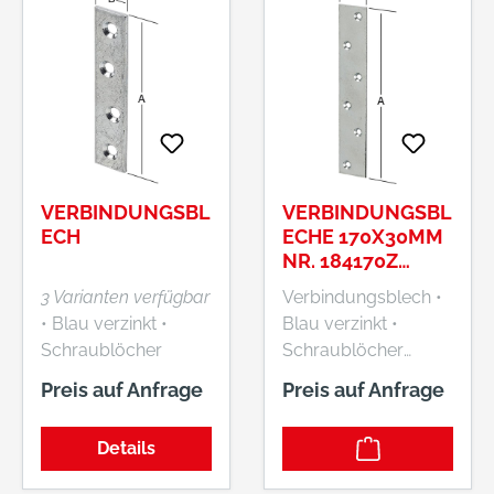
VERBINDUNGSBL
VERBINDUNGSBL
ECH
ECHE 170X30MM
NR. 184170Z
VORMANN
3 Varianten verfügbar
Verbindungsblech •
• Blau verzinkt •
Blau verzinkt •
Schraublöcher
Schraublöcher
versenkt
versenkt Hersteller:
Preis auf Anfrage
Preis auf Anfrage
August Vormann
GmbH & Co. KG,
Details
Heilenbecker Str. 191
- 205, 58256