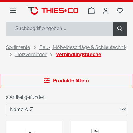
alt springen
Warenkorb enthäl
Du h
Sortimente
Bau-, Möbelbeschläge & Schließtechnik
Holzverbinder
Verbindungsbleche
Produkte filtern
2 Artikel gefunden