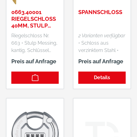
0663.40001
SPANNSCHLOSS
RIEGELSCHLOSS
40MM, STULP
MESS. JUNIE
Riegelschloss Nr.
2 Varianten verfügbar
663 • Stulp Messing,
• Schloss aus
kantig, Schlüssel
verzinktem Stahl •
vernickelt •
Ausgestattet mit
Preis auf Anfrage
Preis auf Anfrage
Einsteckbar • IC-
Haken und Öse •
Schließung •
Verzinkt • SB-Karte a
Details
Rechts/links und
2 Stück
unten (lad)
verwendbar •
Gleichschließend •
Umklemmbarer
Schlüsseldorn •
Zubehör: 1
Schlüssel, Bart 8 x 6