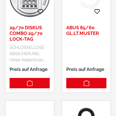
mm Hersteller: Jul.
Niederdrenk GmbH
& Co. KG , Zum
Papenbruch 12,
42553 Velbert, DE,
29/70 DISKUS
ABUS 85/60
+4920534980,
COMBO 29/70
GL.LT.MUSTER
info@junie.de
LOCK-TAG
SCHLÜSSELLOSE
ABSICHERUNG
Hinter Kellertüren,
Gartentoren oder in
Preis auf Anfrage
Preis auf Anfrage
Schuppen befinden
sich nicht selten
Wertgegenstände.
Um diese in
Sicherheit zu wissen,
eignet sich das
vielseitig einsetzbare
Diskus® Combo