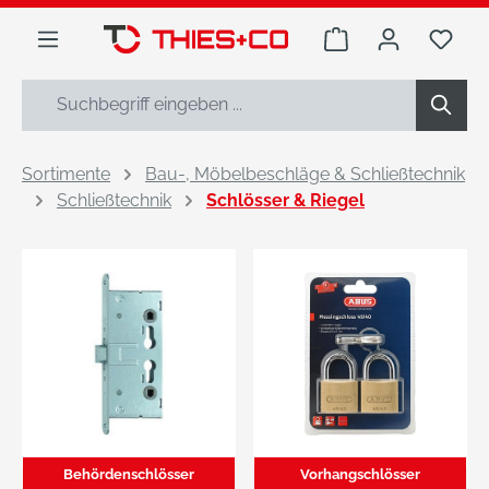
alt springen
Warenkorb enthäl
Du h
Sortimente
Bau-, Möbelbeschläge & Schließtechnik
Schließtechnik
Schlösser & Riegel
Behördenschlösser
Vorhangschlösser