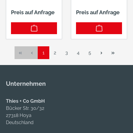
Preis auf Anfrage
Preis auf Anfrage
Seite
Seite
Seite
Seite
Seite
1
2
3
4
5
Unternehmen
Thies + Co GmbH
Bücker Str. 30/32
27318 Hoya
Deutschland