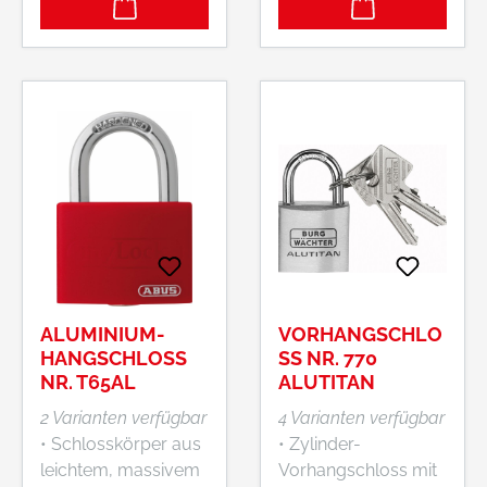
Federgelagerter
die perfekte
Bügel für
Ergänzung zum
automatisches
Diskus®.
Öffnen • IP
Zertifizierung IP66 &
IP68
ALUMINIUM-
VORHANGSCHLO
HANGSCHLOSS
SS NR. 770
NR. T65AL
ALUTITAN
2 Varianten verfügbar
4 Varianten verfügbar
• Schlosskörper aus
• Zylinder-
leichtem, massivem
Vorhangschloss mit