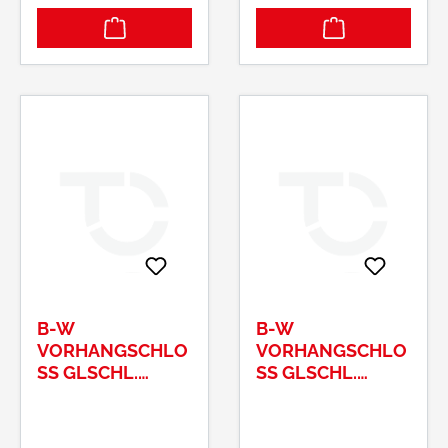
eine schießende
eine schießende
Falle. Beim Betätigen
Falle. Beim Betätigen
der Klinke schiebt
der Klinke schiebt
sich diese nach
sich diese nach
innen. Das ASS SF ist
innen. Das ASS SF ist
in der Ausführung
in der Ausführung
für Türzylinder oder
für Türzylinder oder
mit
mit
Buntbartschlüssel
Buntbartschlüssel
erhältlich.
erhältlich.
B-W
B-W
VORHANGSCHLO
VORHANGSCHLO
SS GLSCHL. 1
SS GLSCHL. 1
16/25 Z
16/25 Z
1SCHLIESSUNG: Z1
2SCHLIESSUNG: Z2