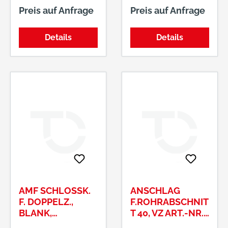
Aluminium •
massivem
Preis auf Anfrage
Preis auf Anfrage
Innenteile aus
Aluminiumkörper •
rostfreien Materialien
Präzisions-
Details
Details
• Bügel aus
Schließwerk • Bügel
gehärtetem Stahl
stahlhart • Innenwerk
rostfrei •
Abmessungen: lichte
Bügelweite x lichte
Bügelhöhe x
Bügelstärke, HB =
hoher Bügel
AMF SCHLOSSK.
ANSCHLAG
F. DOPPELZ.,
F.ROHRABSCHNIT
BLANK,
T 40, VZ ART.-NR.:
40MMDORN 30U.
412401