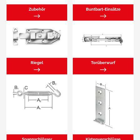
Zubehör
Buntbart-Einsätze
Riegel
Torüberwurf
Spannschlösser
Kistenverschlüsse