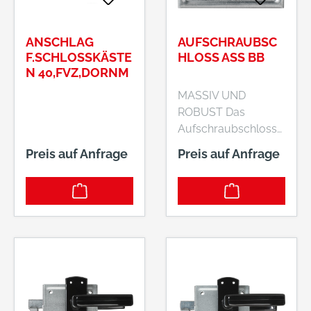
ANSCHLAG
AUFSCHRAUBSC
F.SCHLOSSKÄSTE
HLOSS ASS BB
N 40,FVZ,DORNM
MASSIV UND
ROBUST Das
Aufschraubschloss
ASS PB ist für den
Preis auf Anfrage
Preis auf Anfrage
Einsatz mit
Buntbartschlüssel
vorgesehen. Einmal
montiert schützt es
Sie und Ihre Familie.
ABUS bietet
Einsteckschlösser
für vielseitige
Einsatzmöglichkeiten