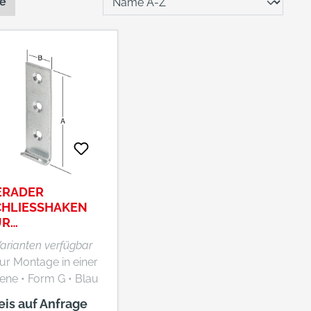
te
ERADER
HLIESSHAKEN F
 K
STENVERSCHLÜSS
Varianten verfügbar
E
Zur Montage in einer
Form G • Blau
zinkt
eis auf Anfrage