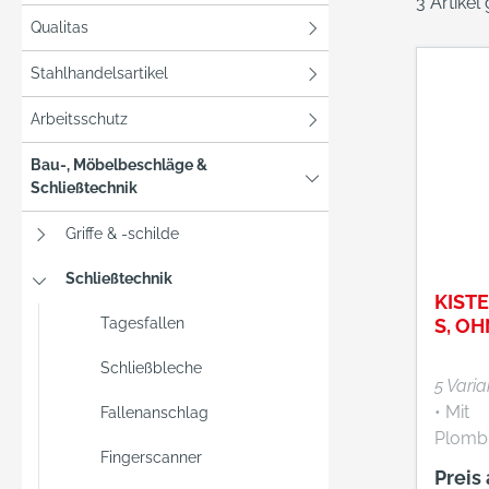
3 Artikel
Qualitas
Stahlhandelsartikel
Arbeitsschutz
Bau-, Möbelbeschläge &
Schließtechnik
Griffe & -schilde
Schließtechnik
KIST
Tagesfallen
S, O
Schließbleche
5 Vari
• Mit
Fallenanschlag
Plombi
Fingerscanner
Blau v
Preis