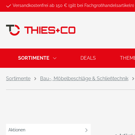
Versandkostenfrei ab 150 € (gilt bei Fachgroßhandelsartikeln)
springen
Zur Hauptnavigation springen
SORTIMENTE
DEALS
THEM
Sortimente
Bau-, Möbelbeschläge & Schließtechnik
Aktionen