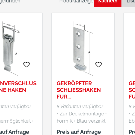
 gefunden
Produktanzeige:
Kacheln
Lis
ENVERSCHLUS
GEKRÖPFTER
G
HNE HAKEN
SCHLIESSHAKEN F
SC
ÜR K
ÜR
ISTENVERSCHLÜSS
I
anten verfügbar
8 Varianten verfügbar
8 
E
• Zur Deckelmontage •
• 
ermöglichkeit •
Form K • Blau verzinkt
Ebene • 
erzinkt
ver
 auf Anfrage
Preis auf Anfrage
Pr