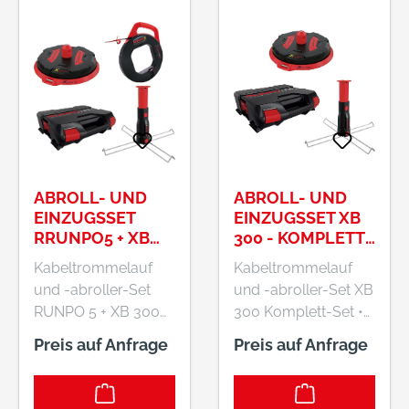
ABROLL- UND
ABROLL- UND
EINZUGSSET
EINZUGSSET XB
RRUNPO5 + XB
300 - KOMPLETT-
300MULTI-
SET RUNPOTEC
Kabeltrommelauf
Kabeltrommelauf
SETRUNPOTEC
und -abroller-Set
und -abroller-Set XB
RUNPO 5 + XB 300
300 Komplett-Set •
Multiset • Für
Für beschädigte
Preis auf Anfrage
Preis auf Anfrage
beschädigte
Kabeltrommeln, kein
Kabeltrommeln, kein
Kabelgewirr •
Kabelgewirr •
Störungsfreies und