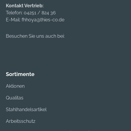
und Außenbereich •
Wandhalterung.
Kontakt Vertrieb:
Betrieb über
Hersteller: Ledlenser
Telefon:
04251 / 824 36
auswechselbaren Li-
GmbH & Co. KG,
E-Mail:
fhhoya@thies-co.de
Polymer-Akku mit
Kronenstraße 5-7,
integriertem Micro-
42699 Solingen, DE,
Besuchen Sie uns auch bei:
USB-Anschluss 3,7
+4921259480,
V/2800 mAh
info@ledlenser.com
Lieferung: Inklusive
USB-Ladekabel und
zwei
Klettverschlüssen.
Sortimente
Hersteller: Steiner
GmbH & Co. KG,
Aktionen
Rudolf-Diesel-
Qualitas
Straße, 84375
Kirchdorf/Inn, DE,
Stahlhandelsartikel
+498571940020,
info@steiner-
Arbeitsschutz
spiralen.de