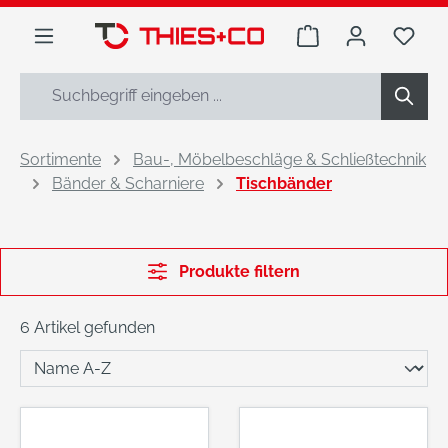
alt springen
Warenkorb enthäl
Du h
Sortimente
Bau-, Möbelbeschläge & Schließtechnik
Bänder & Scharniere
Tischbänder
Produkte filtern
6 Artikel gefunden