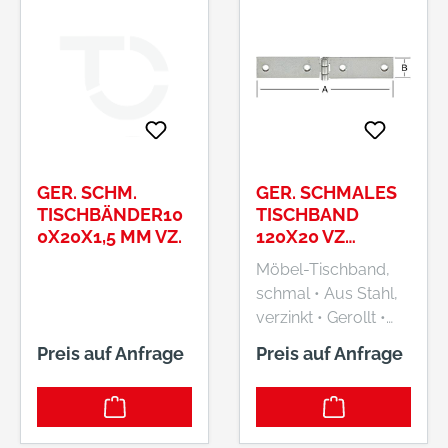
GER. SCHM.
GER. SCHMALES
TISCHBÄNDER10
TISCHBAND
0X20X1,5 MM VZ.
120X20 VZ
VORMANN
Möbel-Tischband,
schmal • Aus Stahl,
verzinkt • Gerollt •
Schmal • Mit
Preis auf Anfrage
Preis auf Anfrage
vernietetem
Eisenstift • DIN-
Richtung
Links/Rechts • Zum