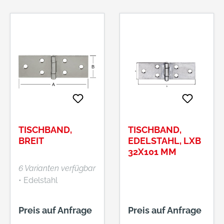
Aufschrauben •
Schraublochausführ
ung Senkkopf
Hersteller: August
Vormann GmbH &
Co. KG, Heilenbecker
Str. 191 - 205, 58256
Ennepetal, DE,
+4923339780,
info@vormann.com
TISCHBAND,
TISCHBAND,
BREIT
EDELSTAHL, LXB
32X101 MM
6 Varianten verfügbar
• Edelstahl
Preis auf Anfrage
Preis auf Anfrage