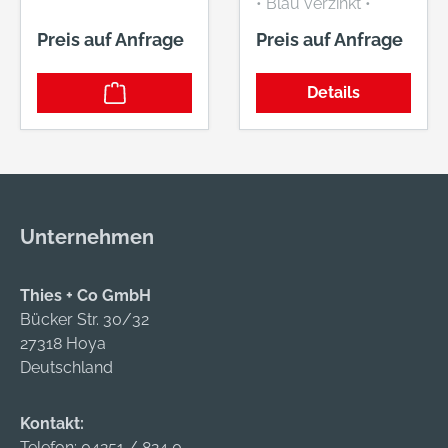
• Blau verzinkt •
Gerollt • Mit
Preis auf Anfrage
Preis auf Anfrage
vernietetem
Messingstift
Details
Unternehmen
Thies + Co GmbH
Bücker Str. 30/32
27318 Hoya
Deutschland
Kontakt:
Telefon:
04251 / 824 0