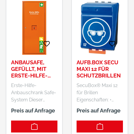
ANBAUSAFE,
AUFB.BOX SECU
GEFÜLLT, MIT
MAXI 12 FÜR
ERSTE-HILFE-
SCHUTZBRILLEN
TRAGE, ORANGE
Erste-Hilfe-
SecuBox® Maxi 12
Anbauschrank Safe-
für Brillen
System Dieser
Eigenschaften: •
Anbauschrank ist mit
Behälter aus ABS-
Preis auf Anfrage
Preis auf Anfrage
einer Erste-Hilfe-
Kunststoff •
Trage gefüllt. • Inhalt:
Patentierte
Krankentrage 2 x
Kippöffnung zur