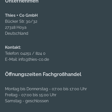
Unternehmen
Stützverband • Mit
firstaid@cederroth.c
Anleitungen auf der
om
Thies + Co GmbH
Verpackung Inhalt: •
Bücker Str. 30/32
1 Kompresse (14 x 23
27318 Hoya
cm) • 2 elastische
Deutschland
Binden (10 cm x 3 m)
Hersteller: Orkla
Wound Care AB, P.O.
Kontakt:
Box 1336, 171 26
Telefon:
04251 / 824 0
Solna, SE,
E-Mail:
info@thies-co.de
+46101426400,
firstaid@cederroth.c
Öffnungszeiten Fachgroßhandel
om
Montag bis Donnerstag - 07:00 bis 17:00 Uhr
Freitag - 07:00 bis 15:00 Uhr
Samstag - geschlossen