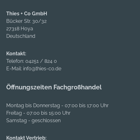
schnellen
ausschließlich auf
Gewindeschneiden
die Zubehörartikel
Thies + Co GmbH
ohne Schraubstock •
(Aufbauten), nicht
Bücker Str. 30/32
Ideal für Reparatur
auf die komplett
27318 Hoya
und Renovierung
abgebildeten
Deutschland
Lieferumfang:
Industrieanhänger
Maschine,
Kontakt:
Gegenhalter,
Telefon:
04251 / 824 0
Schneidköpfe
E-Mail:
info@thies-co.de
Central, Koffer Die
herausnehmbaren
Wände erweitern die
Öffnungszeiten Fachgroßhandel
Lademöglichkeiten
des
Montag bis Donnerstag - 07:00 bis 17:00 Uhr
Industrieanhängers. •
Freitag - 07:00 bis 15:00 Uhr
Material: Stahlrohr •
Samstag - geschlossen
Längsseiten:
einhängbar • 4
Wände,
Kontakt Vertrieb: