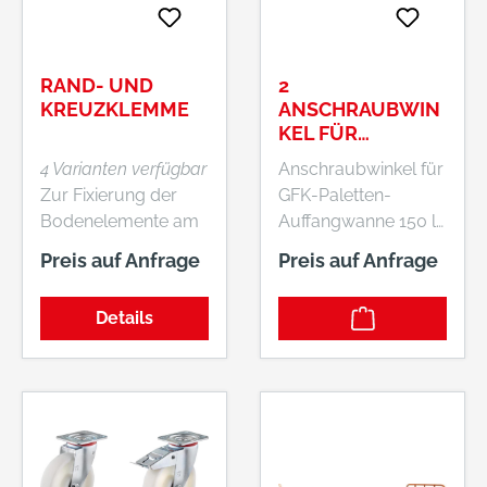
Gitterrosten •
Befahrbar mit
handgeführten
Transportgeräten,
RAND- UND
2
auf Anfrage auch mit
KREUZKLEMME
ANSCHRAUBWIN
Stapler oder LKW
KEL FÜR
PALETTEN-
(Sonderausführung)
4 Varianten verfügbar
Anschraubwinkel für
AUFFANGWANNE
• Beliebige
Zur Fixierung der
GFK-Paletten-
CEMO
Kombination der
Bodenelemente am
Auffangwanne 150 l
Einzelelemente
Boden
Diese
Preis auf Anfrage
Preis auf Anfrage
möglich • Hoher
(Randklemme) und
Anschraubwinkel
Korrosionsschutz
aufeinander
sind zum
durch Verzinkung
Details
(Kreuzklemme).
Befestigung der
Auffangwanne auf
der Palette.
Hersteller: CEMO
GmbH, In den
Backenländern,
71384 Weinstadt, DE,