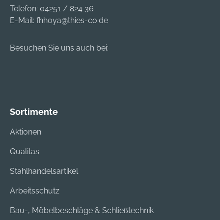
herausnehmbar
Telefon:
04251 / 824 36
Hinweis Die Preise
E-Mail:
fhhoya@thies-co.de
beziehen sich
ausschließlich auf
Besuchen Sie uns auch bei:
die Zubehörartikel
(Aufbauten), nicht
auf die komplett
abgebildeten
Industrieanhänger
Sortimente
Aktionen
Qualitas
Stahlhandelsartikel
Arbeitsschutz
Bau-, Möbelbeschläge & Schließtechnik