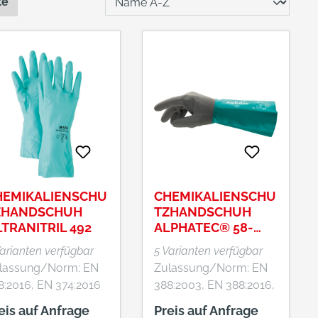
te
HEMIKALIENSCHU
CHEMIKALIENSCHU
ZHANDSCHUH
TZHANDSCHUH
TRANITRIL 492
ALPHATEC® 58-
535W
Varianten verfügbar
5 Varianten verfügbar
lassung/Norm: EN
Zulassung/Norm: EN
8:2016, EN 374:2016
388:2003, EN 388:2016,
enschaften: •
EN ISO 374-1:2016
eis auf Anfrage
Preis auf Anfrage