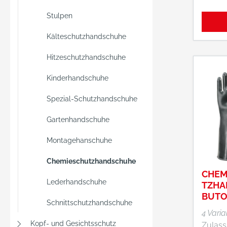
Bewegu
aufgru
Stulpen
Form • Hervorragender
Kälteschutzhandschuhe
Tragek
Textilt
Hitzeschutzhandschuhe
nahtlos
Hohe Re
Kinderhandschuhe
Gute R
gegenü
Spezial-Schutzhandschuhe
verdü
Gartenhandschuhe
und Basen • Sil
Außen
Montagehanschuhe
glatt • Innen Textilfutter
• Geza
Chemieschutzhandschuhe
Stulpe
CHEM
Lederhandschuhe
Anwen
TZHA
Baugew
BUTO
Schnittschutzhandschuhe
kommu
4 Vari
Einrichtun
Kopf- und Gesichtsschutz
Zulass