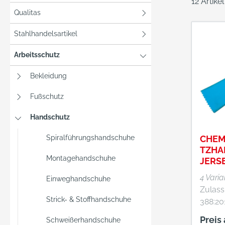
12 Artike
Qualitas
Stahlhandelsartikel
Arbeitsschutz
Bekleidung
Fußschutz
Handschutz
Spiralführungshandschuhe
CHEM
TZHA
Montagehandschuhe
JERS
4 Vari
Einweghandschuhe
Zulass
Strick- & Stoffhandschuhe
388:20
374 Eigenschaften: •
Preis
Schweißerhandschuhe