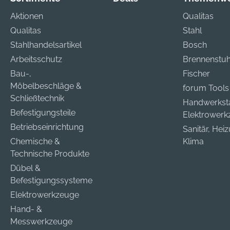
torien,
ostatische
Flu
Aktionen
Qualitas
llung von Farben
ften • Extra
340
Qualitas
Stahl
cken, chemische
Stulpe bis zum
0,
e, Metall- und
Stahlhandelsartikel
Bosch
raut •
Fa
toffverarbeitung,
Arbeitsschutz
Brennenstuh
urisiert
ing- und
dungsbereiche:
Bau-,
Fischer
gungsarbeiten,
tschaft und
Möbelbeschläge &
forum Tools
ungs- und
reien,
Schließtechnik
Handwerkst
gsarbeiten,
rbeiten,
Befestigungsteile
Elektrower
wehren und
obil- und
Betriebseinrichtung
Sanitär, Hei
Material:
rerindustrie,
Chemische &
Klima
chemie und
Technische Produkte
reien,
 Farbe: schwarz
Dübel &
rereien,
Befestigungssysteme
che Industrie,
Elektrowerkzeuge
ngs- und
ungsarbeiten,
Hand- &
eitung von
Messwerkzeuge