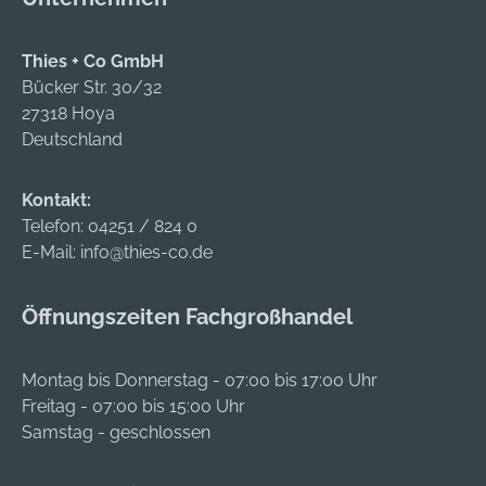
Labora
elektr
Herste
Eigenscha
Thies + Co GmbH
und La
lange 
Bücker Str. 30/32
Industri
Ellbogen • Ge
27318 Hoya
Kunsts
Unvelo
Deutschland
Recycl
Anwen
Entsor
Landwir
Reinig
Kontakt:
Gärtne
Wartun
Telefon:
04251 / 824 0
Labora
Feuer
E-Mail:
info@thies-co.de
Autom
Streitkräfte 
Zuliefe
Butyl Länge: 340–360
Petro
Öffnungszeiten Fachgroßhandel
mm Stärke: 0,7 ± 0,1
Drucke
mm
Lackie
Montag bis Donnerstag - 07:00 bis 17:00 Uhr
chemis
Freitag - 07:00 bis 15:00 Uhr
Wartu
Samstag - geschlossen
Reinig
Verarb