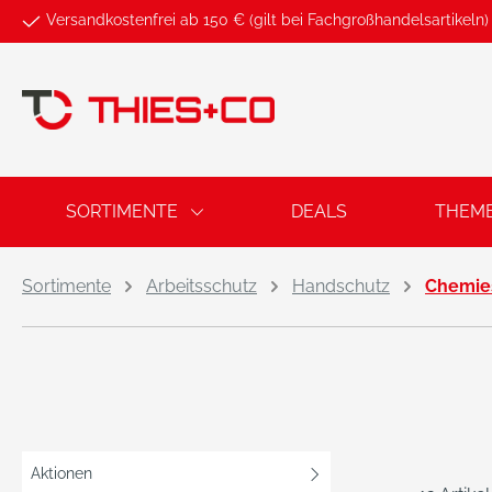
Versandkostenfrei ab 150 € (gilt bei Fachgroßhandelsartikeln)
springen
Zur Hauptnavigation springen
SORTIMENTE
DEALS
THEM
Sortimente
Arbeitsschutz
Handschutz
Chemie
Aktionen