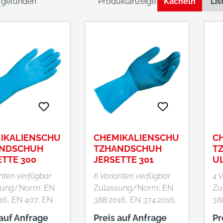
l gefunden
Produktanzeige:
Kacheln
Lis
IKALIENSCHU
CHEMIKALIENSCHU
C
NDSCHUH
TZHANDSCHUH
T
ETTE 300
JERSETTE 301
UL
anten verfügbar
6 Varianten verfügbar
4 
ung/Norm: EN
Zulassung/Norm: EN
Zu
16, EN 407, EN
388:2016, EN 374:2016,
38
EN 407:2004
Eig
 auf Anfrage
Preis auf Anfrage
Pr