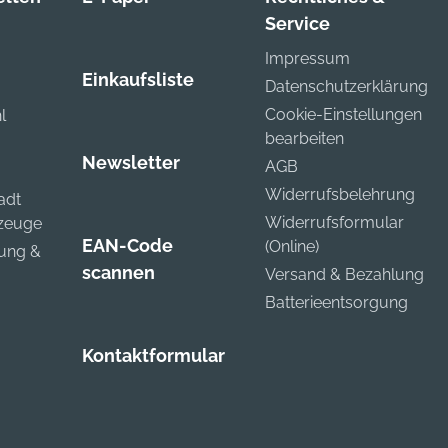
Service
orkautschuk Länge:
–360 mm Stärke:
Impressum
7 mm ± 0,1 mm
Einkaufsliste
Datenschutzerklärung
rbe: schwarz
Cookie-Einstellungen
l
bearbeiten
Newsletter
AGB
Widerrufsbelehrung
adt
Widerrufsformular
kzeuge
EAN-Code
(Online)
zung &
scannen
Versand & Bezahlung
Batterieentsorgung
Kontaktformular