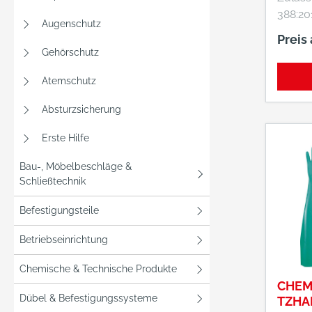
Naturlatex Lä
388:20
330 mm Stärke:
Augenschutz
421, 37
Preis
mm
erfüllt
Gehörschutz
Anfor
16350:
Atemschutz
Schut
Absturzsicherung
gegen 
Risiken Eigenschaften:
Erste Hilfe
Sehr g
extrem
Bau-, Möbelbeschläge &
Chemikalie
Schließtechnik
Tragekom
Befestigungsteile
Tempera
Gute 
Betriebseinrichtung
Beständ
Gasdic
Chemische & Technische Produkte
Vorgab
CHEM
Ausgez
Dübel & Befestigungssysteme
TZHA