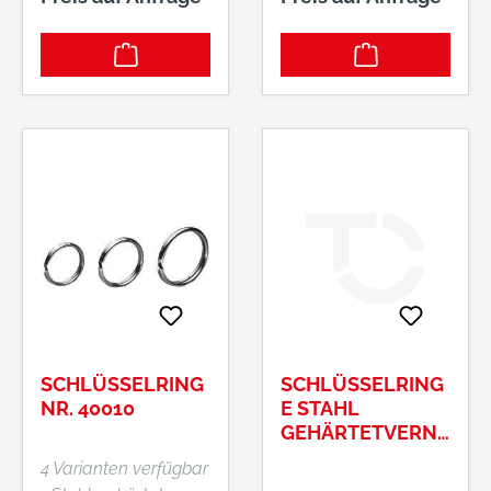
Verpackungseinheit
von 100 Stück.
SCHLÜSSELRING
SCHLÜSSELRING
NR. 40010
E STAHL
GEHÄRTETVERNI
CKELT 10 MM
4 Varianten verfügbar