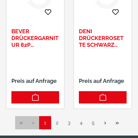
BEVER
DENI
DRÜCKERGARNIT
DRÜCKERROSET
UR 82P
TE SCHWARZ
SCHWARZMIT
#3312#33121000
GETEILTEM STIFT,
20
VKT. 9MM
Preis auf Anfrage
Preis auf Anfrage
Seite
Seite
Seite
Seite
Seite
1
2
3
4
5