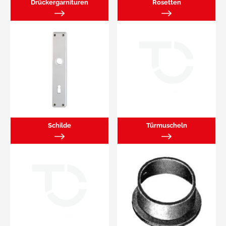
Drückergarnituren
Rosetten
Schilde
Türmuscheln