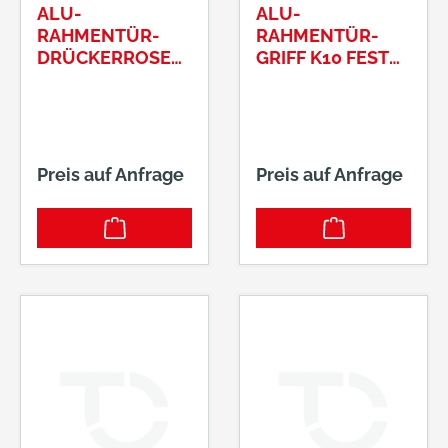
ALU-
ALU-
RAHMENTÜR-
RAHMENTÜR-
DRÜCKERROSET
GRIFF K10 FEST
TE SERIE
AUFKANTIGER
VESTAKANTIG
SERIE VESTA M12-
10MM MASSIV
GEWINDE315/02
360 F01
F01
Preis auf Anfrage
Preis auf Anfrage