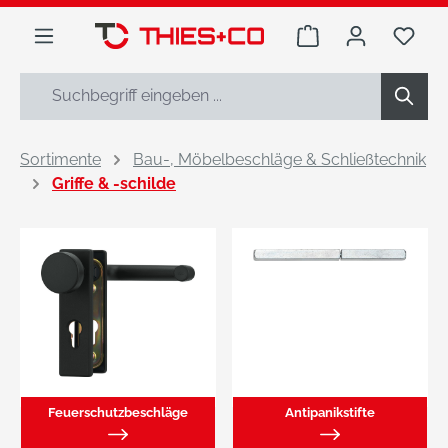
alt springen
Warenkorb enthäl
Du h
Sortimente
Bau-, Möbelbeschläge & Schließtechnik
Griffe & -schilde
Feuerschutzbeschläge
Antipanikstifte