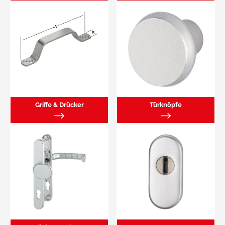
Griffe & Drücker
Türknöpfe