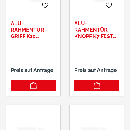
ALU-
ALU-
RAHMENTÜR-
RAHMENTÜR-
GRIFF K10
KNOPF K7 FEST
FESTDREHBAR
AUFKANTIGER
AUFK SERIE
SERIE VESTAM12-
VESTA8MM VKT
GEWINDE 396/02
315/01 F01
F01
Preis auf Anfrage
Preis auf Anfrage