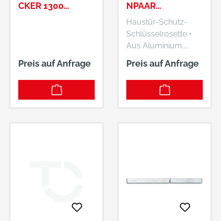
CKER 1300
NPAAR
FESTDREHBAR
ZA,15MM,SCHACH
Haustür-Schutz-
AU SERIE VESTA
TELPACK BIS
Schlüsselrosette •
8MM VKT2308
TS68MM 7256 F01
Aus Aluminium,
F01
silberfarbig, eloxiert •
Preis auf Anfrage
Preis auf Anfrage
Profilzylinder
gelocht, mit
Abdeckung •
Befestigungsabstan
d 38 mm • Verdeckt
verschraubt, mit
Stütznocken • Rund,
Durchmesser 55
mm •
Unterkonstruktion
innen aus Stahl •
Türart Außentüren,
Türwerkstoff Holz,