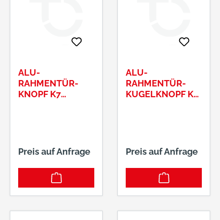
ALU-
ALU-
RAHMENTÜR-
RAHMENTÜR-
KNOPF K7
KUGELKNOPF K4
FESTDREHBAR
FEST AUFKANT
AUFKA SERIE
SERIE VESTAM12-
DIONEASYMETRI
GEWINDE 339/02
SCH 8MM VKT
F01
397/01 F
Preis auf Anfrage
Preis auf Anfrage