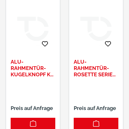
ALU-
ALU-
RAHMENTÜR-
RAHMENTÜR-
KUGELKNOPF K4
ROSETTE SERIE
FESTDREHBAR
VESTAKANTIG
SERIE VESTA8MM
10MM MASSIV
VKT 339/01 F01
BLIND 359
Preis auf Anfrage
Preis auf Anfrage