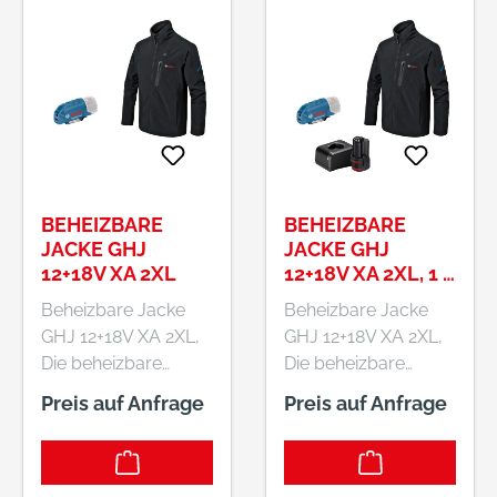
BEHEIZBARE
BEHEIZBARE
JACKE GHJ
JACKE GHJ
12+18V XA 2XL
12+18V XA 2XL, 1 X
AKKU GBA 12V
Beheizbare Jacke
Beheizbare Jacke
2.0AH,
GHJ 12+18V XA 2XL,
GHJ 12+18V XA 2XL,
LADEGERÄT
Die beheizbare
Die beheizbare
Jacke GHJ 12+18V XA
Jacke GHJ 12+18V XA
Preis auf Anfrage
Preis auf Anfrage
ist das perfekte
ist das perfekte
Kleidungsstück von
Kleidungsstück von
Bosch, um jene, die
Bosch, um jene, die
viele Stunden auf
viele Stunden auf