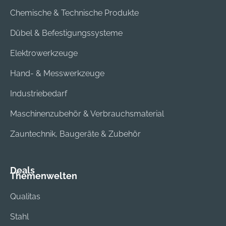
Akkuadapter GAA
Akkuadapter GAA
Chemische & Technische Produkte
12V-21 Professional
12V-21 Professional
(0 618 800 079)
(0 618 800 079).
Dübel & Befestigungssysteme
Ladegerät GAL 12V-
20 Professional. 1 x
Elektrowerkzeuge
Akku GBA 12V 2.0Ah
Hand- & Messwerkzeuge
(1 600 Z00 02X)
Industriebedarf
Maschinenzubehör & Verbrauchsmaterial
Zauntechnik, Baugeräte & Zubehör
Deals
Themenwelten
Qualitas
Stahl