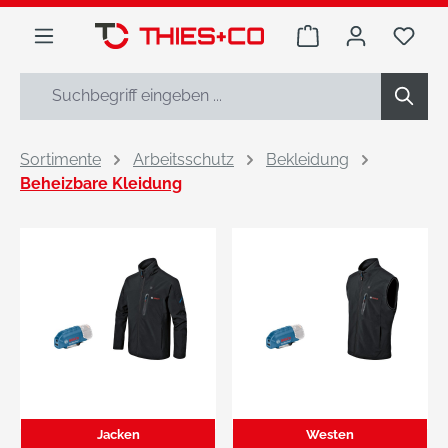
alt springen
Warenkorb enthäl
Du h
Sortimente
Arbeitsschutz
Bekleidung
Beheizbare Kleidung
Jacken
Westen