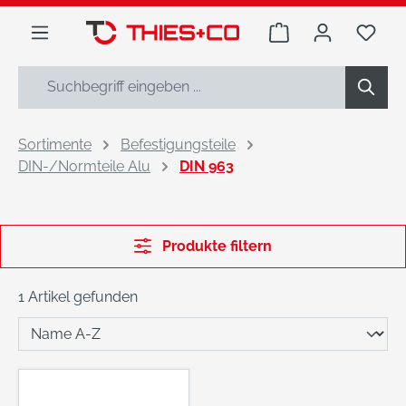
alt springen
Warenkorb enthäl
Du h
Sortimente
Befestigungsteile
DIN-/Normteile Alu
DIN 963
Produkte filtern
1 Artikel gefunden