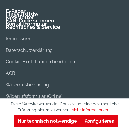
E-Paper
Einkaufsliste
Newsletter
EAN-Code scannen
Kontaktformular
Rechtliches & Service
Impressum
Datenschutzerklärung
Cookie-Einstellungen bearbeiten
AGB
Widerrufsbelehrung
Widerrufsformular (Online)
Diese Website verwendet Cookies, um eine bestmögliche
Versand & Bezahlung
Erfahrung bieten zu können.
Mehr Informationen ...
Batterieentsorgung
Nur technisch notwendige
Konfigurieren