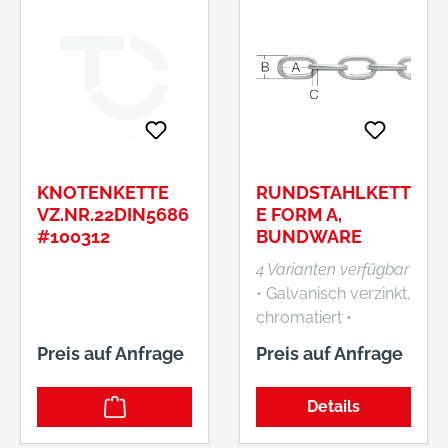
KNOTENKETTE
RUNDSTAHLKETT
VZ.NR.22DIN5686
E FORM A,
#100312
BUNDWARE
4 Varianten verfügbar
• Galvanisch verzinkt,
chromatiert •
Wulstlos
Preis auf Anfrage
Preis auf Anfrage
geschweißt, sauber
entgratet • DIN 5685
Details