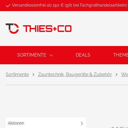
Versandkostenfrei ab 150 € (gilt bei Fachgroßhandelsartikeln)
springen
Zur Hauptnavigation springen
SORTIMENTE
DEALS
THEM
Sortimente
Zauntechnik, Baugeräte & Zubehör
We
Aktionen