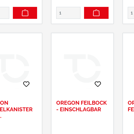
GON
OREGON FEILBOCK
O
ELKANISTER
- EINSCHLAGBAR
F
RANSPARENT