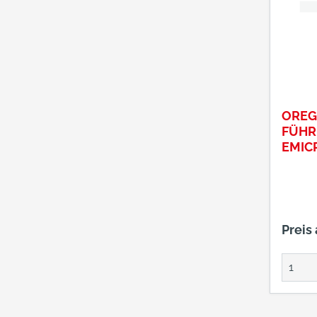
ORE
FÜHR
EMIC
SCHW
Preis