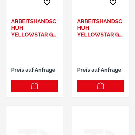
ARBEITSHANDSC
ARBEITSHANDSC
HUH
HUH
YELLOWSTAR GR.
YELLOWSTAR GR.
11 BAUMWOLLE,
7 BAUMWOLLE,
TRIKOT / NITRIL,
TRIKOT / NITRIL,
NATUR / GELB
NATUR / GELB
ART.-NR. 0550-11
ART.-NR. 0550-07
Preis auf Anfrage
Preis auf Anfrage