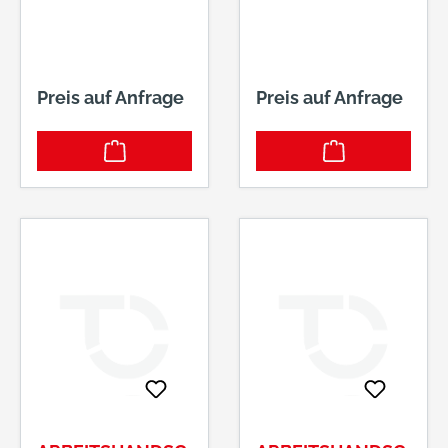
0118-10,5
• gute Beständigkeit
gegen Öle und Fette,
flüssigkeitsabweisen
d • VPE: 120
Preis auf Anfrage
Preis auf Anfrage