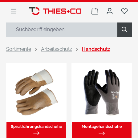
alt springen
Warenkorb enthäl
Du h
Sortimente
Arbeitsschutz
Handschutz
Spiralführungshandschuhe
Montagehandschuhe