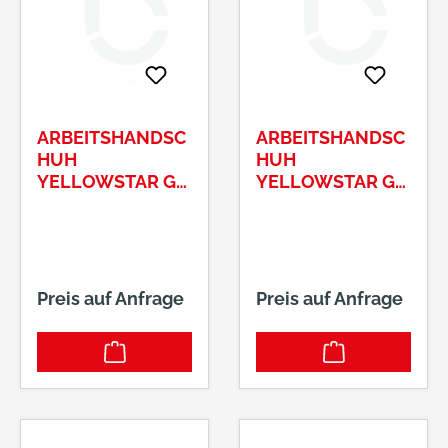
ARBEITSHANDSC
ARBEITSHANDSC
HUH
HUH
YELLOWSTAR GR.
YELLOWSTAR GR.
8 BAUMWOLLE,
9 BAUMWOLLE,
TRIKOT / NITRIL,
TRIKOT / NITRIL,
NATUR / GELB
NATUR / GELB
ART.-NR. 0550-08
ART.-NR. 0550-09
Preis auf Anfrage
Preis auf Anfrage