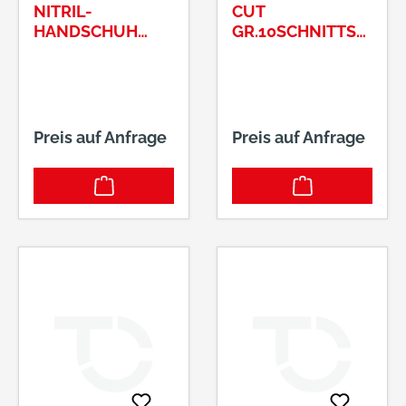
NITRIL-
CUT
21244 Buchholz, DE,
HANDSCHUH
GR.10SCHNITTSC
+49418190950,
GR.9ALLZWECK-
HUTZHANDSCHU
info@BIG-
MONTAGEHANDS
HE #2490
Arbeitsschutz.de
CHUH #2373
Preis auf Anfrage
Preis auf Anfrage