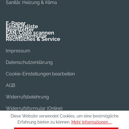
Sanitär, Heizung & Klima
E-Paper
Einkaufsliste
Newsletter
EAN-Code scannen
Kontaktformular
Rechtliches & Service
Impressum
Datenschutzerklärung
Cookie-Einstellungen bearbeiten
AGB
Widerrufsbelehrung
Widerrufsformular (Online)
Diese Website verwendet Cookies, um eine bestmögliche
Versand & Bezahlung
Erfahrung bieten zu können.
Mehr Informationen ...