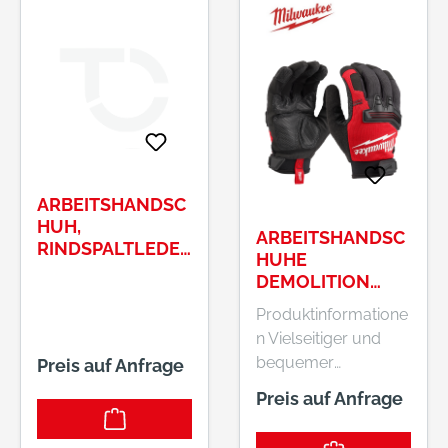
ARBEITSHANDSC
HUH,
ARBEITSHANDSC
RINDSPALTLEDER
HUHE
OLDENBURG GR.
DEMOLITION
9 ART.-NR.
DEMOX
212100-9
Produktinformatione
n Vielseitiger und
bequemer
Preis auf Anfrage
Arbeitshandschuh
Preis auf Anfrage
Demolition
ARMORTEX™