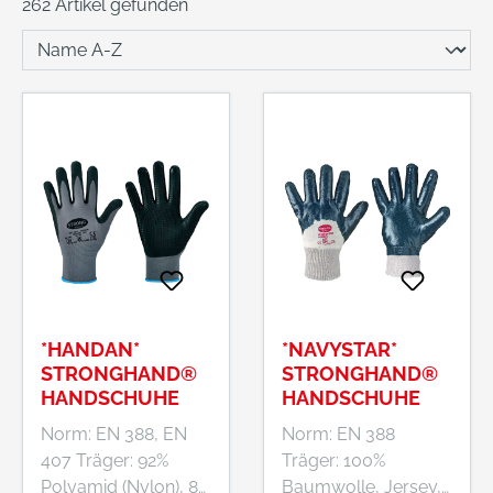
262 Artikel gefunden
*HANDAN*
*NAVYSTAR*
STRONGHAND®
STRONGHAND®
HANDSCHUHE
HANDSCHUHE
Norm: EN 388, EN
Norm: EN 388
407 Träger: 92%
Träger: 100%
Polyamid (Nylon), 8%
Baumwolle, Jersey,