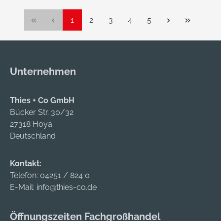
Seite
Seite
Seite
Seite
Seite
1
2
3
4
5
Unternehmen
Thies + Co GmbH
Bücker Str. 30/32
27318 Hoya
Deutschland
Kontakt:
Telefon:
04251 / 824 0
E-Mail:
info@thies-co.de
Öffnungszeiten Fachgroßhandel