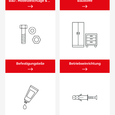
Bau-, Möbelbeschläge & Schließtechnik
Baustoffe
Befestigungsteile
Betriebseinrichtung