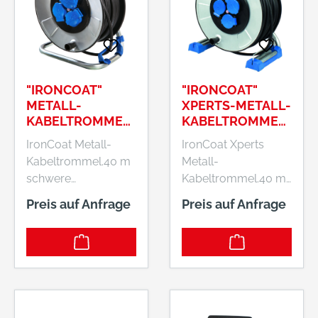
"IRONCOAT"
"IRONCOAT"
METALL-
XPERTS-METALL-
KABELTROMMEL
KABELTROMMEL
285MMØ
285MMØ
IronCoat Metall-
IronCoat Xperts
Kabeltrommel.40 m
Metall-
schwere
Kabeltrommel.40 m
Gummischlauchleitu
schwere
Preis auf Anfrage
Preis auf Anfrage
ng H07RN-F 3G1,5 /
Gummischlauchleitu
Durchmesser
ng H07RN-F 3G1,5 /
Trommelkörper: 285
Durchmesser
mmTrommelkörper
Trommelkörper: 285
mit spezieller
mmTrommelkörper
Schutzisolierung
mit spezieller
Trommelkörper aus
Schutzisolierung