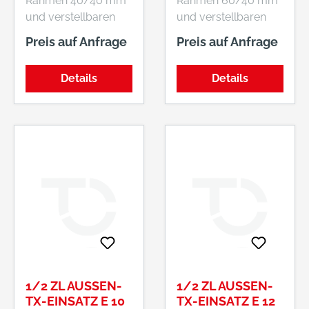
Rahmen 40/40 mm
Rahmen 60/40 mm
und verstellbaren
und verstellbaren
Torgehänge (M16)
Torgehänge (M16)
Preis auf Anfrage
Preis auf Anfrage
90° Öffnung, DSM-
180° Öffnung, DSM-
Füllung 6/5/6 MW
Füllung 8/6/8, MW
Details
Details
50x200mm, DIN
50x200mm, DIN
links / rechts
links / rechts
verwendbar, mit
verwendbar, mit
Zaunanschluss (lose
Zaunanschluss (lose
beigelegt) und
beigelegt) und
Schloss (PZ-
Locinox-Schloß,
vorgerichtet),
Drückergarnitur
Drückergarnitur
beidseitig in Alu,
beidseitig in Alu,
Pfosten 80x80 mm
Pfosten 60x60 mm
1/2 ZL AUSSEN-T
1/2 ZL AUSSEN-T
X-EINSATZ E 10
X-EINSATZ E 12