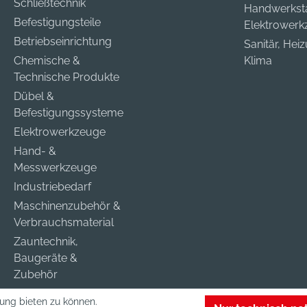
Schließtechnik
Handwerkst
Befestigungsteile
Elektrower
Betriebseinrichtung
Sanitär, Hei
Chemische &
Klima
Technische Produkte
Dübel &
Befestigungssysteme
Elektrowerkzeuge
Hand- &
Messwerkzeuge
Industriebedarf
Maschinenzubehör &
Verbrauchsmaterial
Zauntechnik,
Baugeräte &
Zubehör
ung bieten zu können.