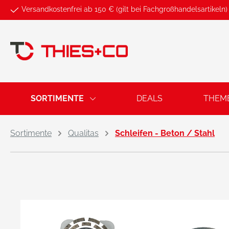
Versandkostenfrei ab 150 € (gilt bei Fachgroßhandelsartikeln)
springen
Zur Hauptnavigation springen
SORTIMENTE
DEALS
THEM
Sortimente
Qualitas
Schleifen - Beton / Stahl