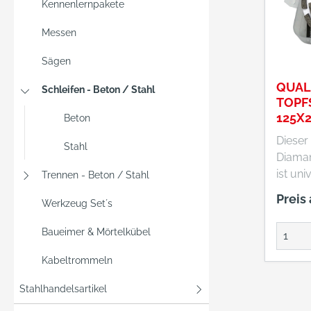
Kennenlernpakete
Messen
Sägen
QUALI
Schleifen - Beton / Stahl
TOPF
125X
Beton
Dieser
Stahl
Diaman
ist uni
Trennen - Beton / Stahl
für Be
Preis
Werkzeug Set´s
Ziegel
Fliesen
Baueimer & Mörtelkübel
Kabeltrommeln
Stahlhandelsartikel