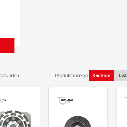
 gefunden
Produktanzeige:
Kacheln
Lis