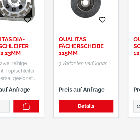
TAS DIA-
QUALITAS
Q
SCHLEIFER
FÄCHERSCHEIBE
S
22,23MM
125MM
1
 zweilreihige
3 Varianten verfügbar
t-Topfschleifer
versal geeignet
ton, Mauerwerk,
 auf Anfrage
Preis auf Anfrage
Pr
, Estrich und
kleber.
Details