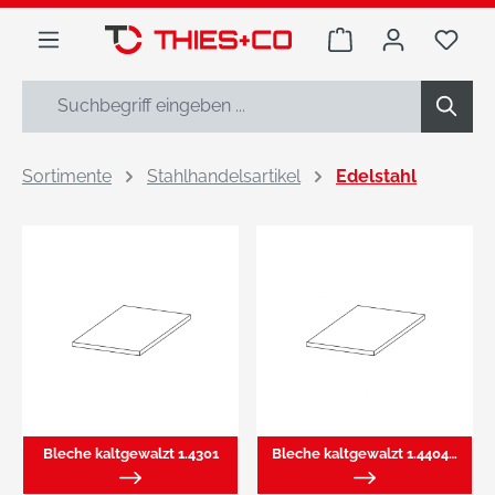
alt springen
Warenkorb enthäl
Du h
Sortimente
Stahlhandelsartikel
Edelstahl
Bleche kaltgewalzt 1.4301
Bleche kaltgewalzt 1.4404/4571