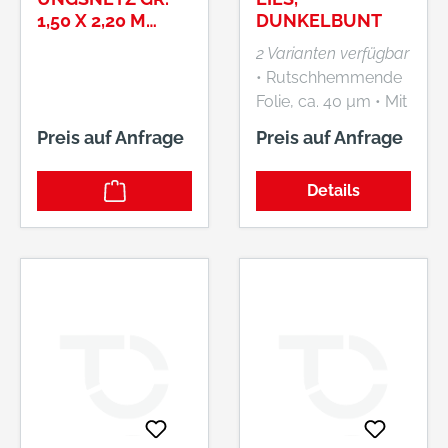
1,50 X 2,20 M
DUNKELBUNT
NR.990.510S
2 Varianten verfügbar
• Rutschhemmende
Folie, ca. 40 µm • Mit
Schutzvlies • 100 %
Preis auf Anfrage
Preis auf Anfrage
Recyclingfasern
(Polyester- und
Details
Naturfasern)