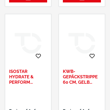
ISOSTAR
KWB-
HYDRATE &
GEPÄCKSTRIPPE
PERFORM
60 CM, GELB
GETRÄNKEPULVE
ART.-NR.: 9817-60
R GESCHMACK :
ORANGE DOSE Á
400G