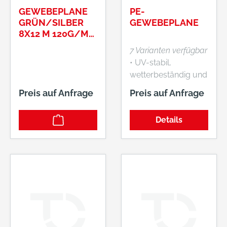
GEWEBEPLANE
PE-
GRÜN/SILBER
GEWEBEPLANE
8X12 M 120G/M²,
MIT
7 Varianten verfügbar
METALLÖSEN
• UV-stabil,
ART.-NR.:
wetterbeständig und
19100800120
wasserdicht •
Preis auf Anfrage
Preis auf Anfrage
Reißfest und
widerstandsfähig •
Details
Aus PE-
Bändchengewebe •
Geschweißter, mit
PP-Band verstärkter
Saum • Verstärkte
Ecken • Rostfreie
Aluminiumösen •
Ösenabstand: 50 cm
• Farbe: olivgrün