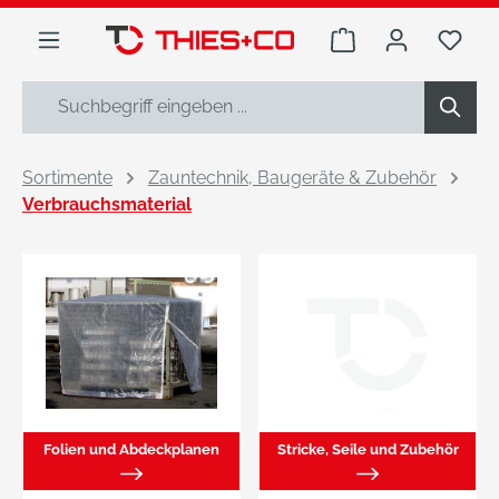
alt springen
Warenkorb enthäl
Du h
Sortimente
Zauntechnik, Baugeräte & Zubehör
Verbrauchsmaterial
Folien und Abdeckplanen
Stricke, Seile und Zubehör