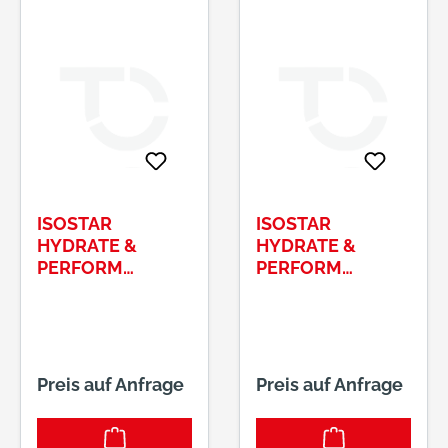
ISOSTAR
ISOSTAR
HYDRATE &
HYDRATE &
PERFORM
PERFORM
GETRÄNKEPULVE
GETRÄNKEPULVE
R GESCHMACK :
R GESCHMACK :
GRAPEFRUIT
LEMON DOSE Á
DOSE Á 400G
400G
Preis auf Anfrage
Preis auf Anfrage