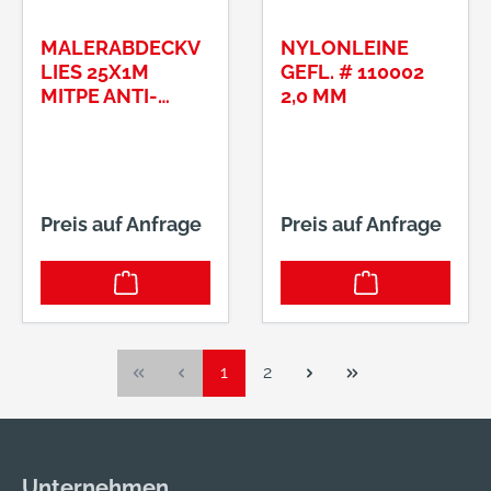
MALERABDECKV
NYLONLEINE
LIES 25X1M
GEFL. # 110002
MITPE ANTI-
2,0 MM
RUTSCH
MEMBRAN
200G/M2
Preis auf Anfrage
Preis auf Anfrage
Seite
Seite
1
2
Unternehmen