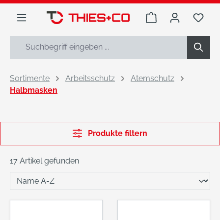
alt springen
Warenkorb enthäl
Du h
Sortimente
Arbeitsschutz
Atemschutz
Halbmasken
Produkte filtern
17 Artikel gefunden