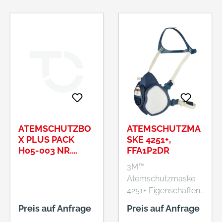
ATEMSCHUTZBO
ATEMSCHUTZMA
X PLUS PACK
SKE 4251+,
H05-003 NR.
FFA1P2DR
0170076
3M™
Atemschutzmaske
4251+ Eigenschaften:
• Das neue,
Preis auf Anfrage
Preis auf Anfrage
verbesserte