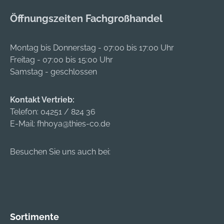
Halbmaske, mit Filter
Bebänderung
Zulassung/Norm:
Öffnungszeiten Fachgroßhandel
ermöglicht die
EN
Maske bei
14387:2004+A1:2008
Nichtgebrauch vor
Montag bis Donnerstag - 07:00 bis 17:00 Uhr
der Brust zutragen •
Freitag - 07:00 bis 15:00 Uhr
Sicherer und
Samstag - geschlossen
schneller Bajonett-
Klick-Filteranschluss
Kontakt Vertrieb:
• Die 3M™
Telefon:
04251 / 824 36
Halbmaske ist
E-Mail:
fhhoya@thies-co.de
kompatibel mit 3M™
Schutzbrillen • Die
Schutzstufe der
Besuchen Sie uns auch bei:
Maske richtet sich
nach den jeweils
eingesetzten Filtern
der Serien 2000,
5000 und 6000
Sortimente
Zulassung/Norm: