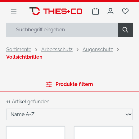
alt springen
Warenkorb enthäl
Du h
Sortimente
Arbeitsschutz
Augenschutz
Vollsichtbrillen
Produkte filtern
11 Artikel gefunden