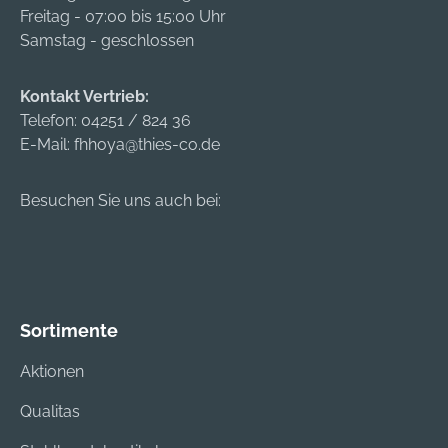
Temperaturen •
Freitag - 07:00 bis 15:00 Uhr
Schutzbrille passt
Samstag - geschlossen
sich einer Vielzahl
von verschiedenen
Kontakt Vertrieb:
Gesichtsformen auf
Telefon:
04251 / 824 36
angenehme Weise
E-Mail:
fhhoya@thies-co.de
an
Anwendungsbereich
e:
Besuchen Sie uns auch bei:
Metallverarbeitung
(Drehen, Fräsen,
Flexen),
Feinmechanik,
Montagearbeiten,
Sortimente
Schleifarbeiten
Zulassung/Norm:
Aktionen
EN 166.1.B.T.3.4.9.K.N;
Qualitas
EN 170 2-1.2 Material:
Acetat-