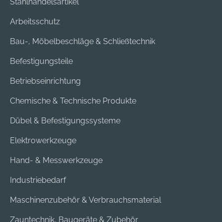
Stahlhandelsartikel
Innenscheibe,
Polycarbonat-
Arbeitsschutz
Außenscheibe, NBR-
Bau-, Möbelbeschläge & Schließtechnik
Schaum
Scheibenfarbe: klar
Befestigungsteile
Rahmenfarbe:
schwarz Hersteller:
Betriebseinrichtung
JSP Safety GmbH,
Chemische & Technische Produkte
Wiesenstraße 57,
40549 Düsseldorf,
Dübel & Befestigungssysteme
DE, +4921150668449,
info@jspsafety.de
Elektrowerkzeuge
Hand- & Messwerkzeuge
Industriebedarf
Maschinenzubehör & Verbrauchsmaterial
Zauntechnik, Baugeräte & Zubehör