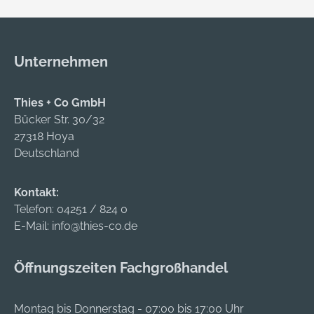
Flexen),
99,9 % UV-Schutz •
Feinmechanik,
Thermex-Feld für
Montagearbeiten,
Feuchtigkeitskontroll
Schleifarbeiten
Unternehmen
e • Doppelter
Zulassung/Norm:
Aufprallschutz der
EN 166, EN 170
Scheibe (Klasse B,
Thies + Co GmbH
Gewicht: 88 g
bei extremen
Bücker Str. 30/32
Scheibenfarbe: klar
Temperaturen
27318 Hoya
Rahmenfarbe: grau
getestet,
Deutschland
Hersteller:
Aufprallschutz
Einkaufsbüro
gegen 6-mm-
Kontakt:
Deutscher
Stahlkugel mit 430
Telefon:
04251 / 824 0
Eisenhändler GmbH,
km/h
E-Mail:
info@thies-co.de
EDE Platz 1, 42389
Geschwindigkeit) •
Wuppertal, DE,
Schützt vor Staub,
+4920260960,
Öffnungszeiten Fachgroßhandel
Flüssigkeitsspritzern,
webkontakt@ede.de
geschmolzenem
Metall und extremen
Montag bis Donnerstag - 07:00 bis 17:00 Uhr